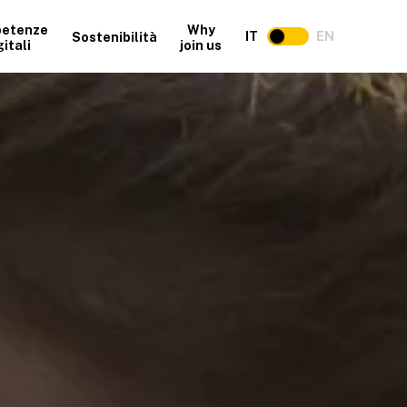
etenze
Why
IT
EN
Sostenibilità
gitali
join us