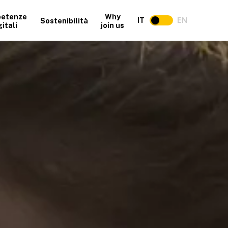
etenze
Why
IT
EN
Sostenibilità
gitali
join us