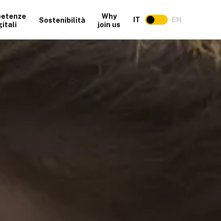
etenze
Why
IT
EN
Sostenibilità
gitali
join us