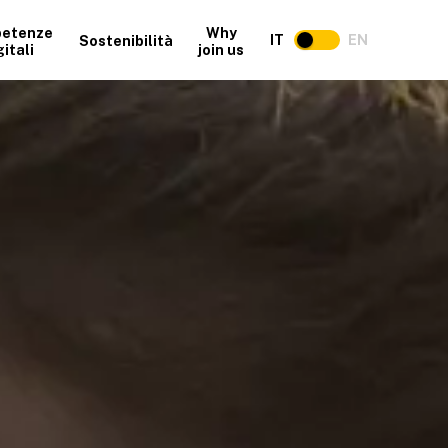
etenze
Why
IT
EN
Sostenibilità
gitali
join us