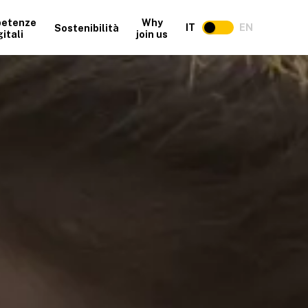
etenze
Why
IT
EN
Sostenibilità
gitali
join us