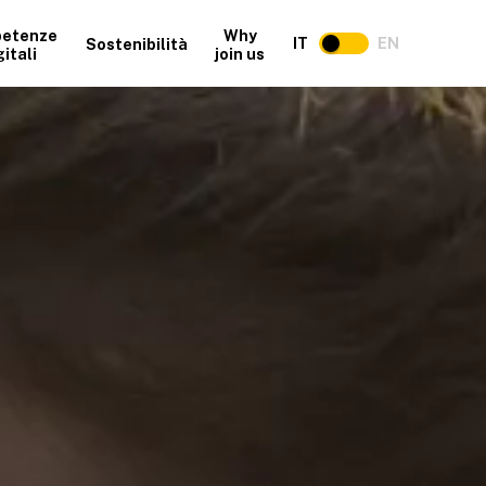
etenze
Why
IT
EN
Sostenibilità
gitali
join us