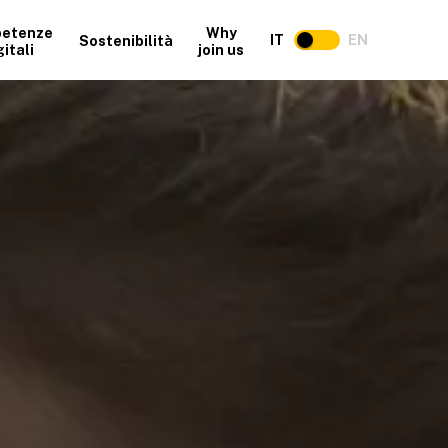
etenze
Why
IT
EN
Sostenibilità
gitali
join us