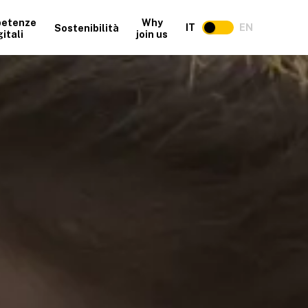
etenze
Why
IT
EN
Sostenibilità
gitali
join us