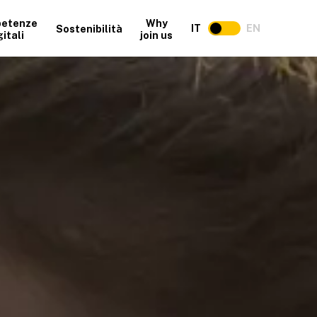
etenze
Why
IT
EN
Sostenibilità
gitali
join us