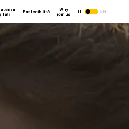
etenze
Why
IT
EN
Sostenibilità
gitali
join us