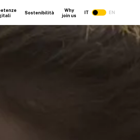
etenze
Why
IT
EN
Sostenibilità
gitali
join us