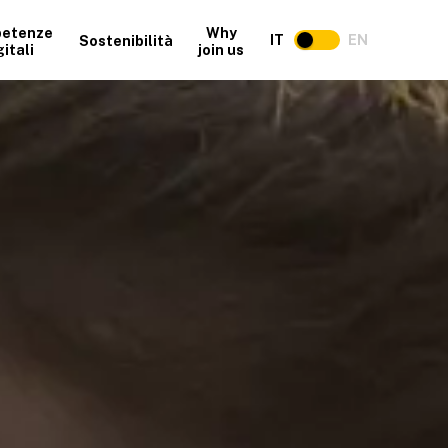
etenze
Why
IT
EN
Sostenibilità
gitali
join us