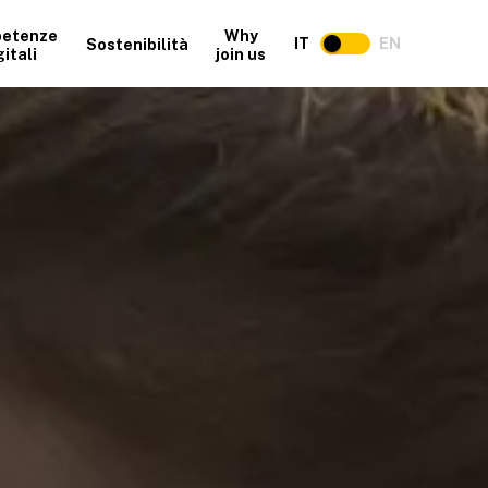
etenze
Why
IT
EN
Sostenibilità
gitali
join us