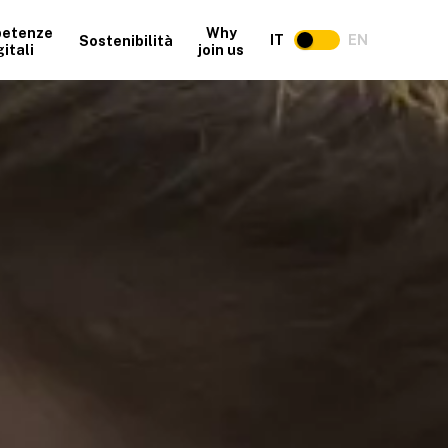
etenze
Why
IT
EN
Sostenibilità
gitali
join us