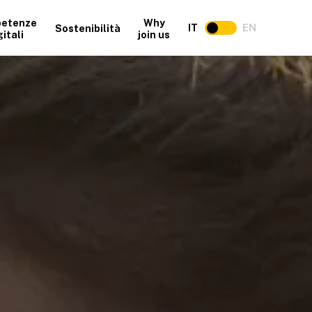
etenze
Why
IT
EN
Sostenibilità
gitali
join us