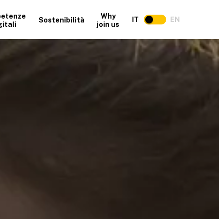
etenze
Why
IT
EN
Sostenibilità
gitali
join us