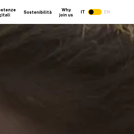
etenze
Why
IT
EN
Sostenibilità
gitali
join us