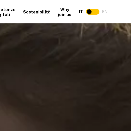
etenze
Why
IT
EN
Sostenibilità
gitali
join us