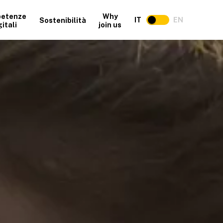
etenze
Why
IT
EN
Sostenibilità
gitali
join us