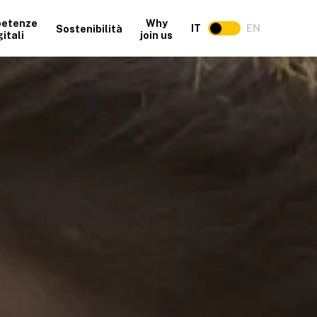
etenze
Why
IT
EN
Sostenibilità
gitali
join us