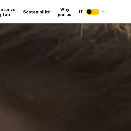
etenze
Why
IT
EN
Sostenibilità
gitali
join us