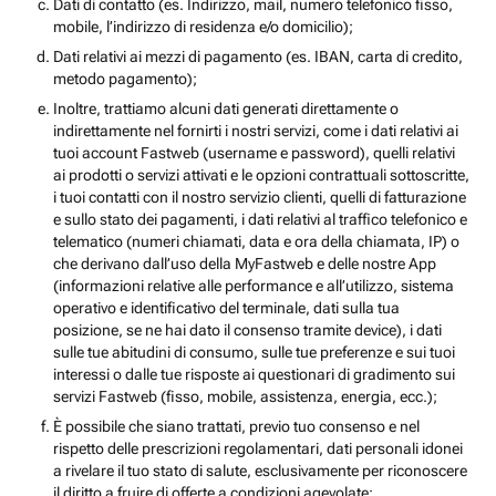
Dati di contatto (es. Indirizzo, mail, numero telefonico fisso,
mobile, l’indirizzo di residenza e/o domicilio);
Dati relativi ai mezzi di pagamento (es. IBAN, carta di credito,
metodo pagamento);
Inoltre, trattiamo alcuni dati generati direttamente o
indirettamente nel fornirti i nostri servizi, come i dati relativi ai
tuoi account Fastweb (username e password), quelli relativi
ai prodotti o servizi attivati e le opzioni contrattuali sottoscritte,
i tuoi contatti con il nostro servizio clienti, quelli di fatturazione
e sullo stato dei pagamenti, i dati relativi al traffico telefonico e
telematico (numeri chiamati, data e ora della chiamata, IP) o
che derivano dall’uso della MyFastweb e delle nostre App
(informazioni relative alle performance e all’utilizzo, sistema
operativo e identificativo del terminale, dati sulla tua
posizione, se ne hai dato il consenso tramite device), i dati
sulle tue abitudini di consumo, sulle tue preferenze e sui tuoi
interessi o dalle tue risposte ai questionari di gradimento sui
servizi Fastweb (fisso, mobile, assistenza, energia, ecc.);
È possibile che siano trattati, previo tuo consenso e nel
rispetto delle prescrizioni regolamentari, dati personali idonei
a rivelare il tuo stato di salute, esclusivamente per riconoscere
il diritto a fruire di offerte a condizioni agevolate;