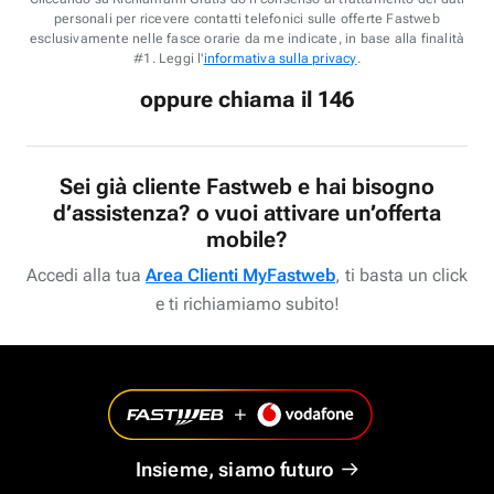
personali per ricevere contatti telefonici sulle offerte Fastweb
esclusivamente nelle fasce orarie da me indicate, in base alla finalità
#1. Leggi l'
informativa sulla privacy
.
oppure chiama il 146
Sei già cliente Fastweb e hai bisogno
d’assistenza? o vuoi attivare un’offerta
mobile?
Accedi alla tua
Area Clienti MyFastweb
, ti basta un click
e ti richiamiamo subito!
Insieme, siamo futuro