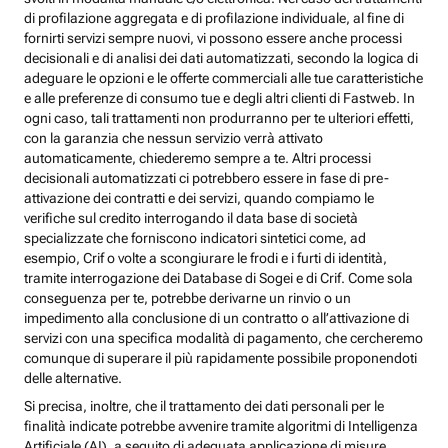
di profilazione aggregata e di profilazione individuale, al fine di
fornirti servizi sempre nuovi, vi possono essere anche processi
decisionali e di analisi dei dati automatizzati, secondo la logica di
adeguare le opzioni e le offerte commerciali alle tue caratteristiche
e alle preferenze di consumo tue e degli altri clienti di Fastweb. In
ogni caso, tali trattamenti non produrranno per te ulteriori effetti,
con la garanzia che nessun servizio verrà attivato
automaticamente, chiederemo sempre a te. Altri processi
decisionali automatizzati ci potrebbero essere in fase di pre-
attivazione dei contratti e dei servizi, quando compiamo le
verifiche sul credito interrogando il data base di società
specializzate che forniscono indicatori sintetici come, ad
esempio, Crif o volte a scongiurare le frodi e i furti di identità,
tramite interrogazione dei Database di Sogei e di Crif. Come sola
conseguenza per te, potrebbe derivarne un rinvio o un
impedimento alla conclusione di un contratto o all’attivazione di
servizi con una specifica modalità di pagamento, che cercheremo
comunque di superare il più rapidamente possibile proponendoti
delle alternative.
Si precisa, inoltre, che il trattamento dei dati personali per le
finalità indicate potrebbe avvenire tramite algoritmi di Intelligenza
Artificiale (AI), a seguito di adeguata applicazione di misure