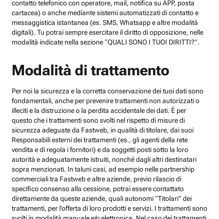
contatto telefonico con operatore, mail, notifica su APP, posta
cartacea) o anche mediante sistemi automatizzati di contatto e
messaggistica istantanea (es. SMS, Whatsapp e altre modalità
digitali). Tu potrai sempre esercitare il diritto di opposizione, nelle
modalità indicate nella sezione “QUALI SONO I TUOI DIRITTI?”.
Modalità di trattamento
Per noi la sicurezza e la corretta conservazione dei tuoi dati sono
fondamentali, anche per prevenire trattamenti non autorizzati o
illeciti e la distruzione o la perdita accidentale dei dati. È per
questo che i trattamenti sono svolti nel rispetto di misure di
sicurezza adeguate da Fastweb, in qualità di titolare, dai suoi
Responsabili esterni dei trattamenti (es., gli agenti della rete
vendita e di regola i fornitori) e da soggetti posti sotto la loro
autorità e adeguatamente istruiti, nonché dagli altri destinatari
sopra menzionati. In taluni casi, ad esempio nelle partnership
commerciali tra Fastweb e altre aziende, previo rilascio di
specifico consenso alla cessione, potrai essere contattato
direttamente da queste aziende, quali autonomi “Titolari” dei
trattamenti, per l’offerta di loro prodotti e servizi. I trattamenti sono
svolti in modalità manuale e/o elettronica. Nel caso dei trattamenti