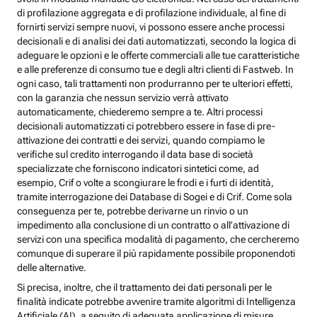
di profilazione aggregata e di profilazione individuale, al fine di
fornirti servizi sempre nuovi, vi possono essere anche processi
decisionali e di analisi dei dati automatizzati, secondo la logica di
adeguare le opzioni e le offerte commerciali alle tue caratteristiche
e alle preferenze di consumo tue e degli altri clienti di Fastweb. In
ogni caso, tali trattamenti non produrranno per te ulteriori effetti,
con la garanzia che nessun servizio verrà attivato
automaticamente, chiederemo sempre a te. Altri processi
decisionali automatizzati ci potrebbero essere in fase di pre-
attivazione dei contratti e dei servizi, quando compiamo le
verifiche sul credito interrogando il data base di società
specializzate che forniscono indicatori sintetici come, ad
esempio, Crif o volte a scongiurare le frodi e i furti di identità,
tramite interrogazione dei Database di Sogei e di Crif. Come sola
conseguenza per te, potrebbe derivarne un rinvio o un
impedimento alla conclusione di un contratto o all’attivazione di
servizi con una specifica modalità di pagamento, che cercheremo
comunque di superare il più rapidamente possibile proponendoti
delle alternative.
Si precisa, inoltre, che il trattamento dei dati personali per le
finalità indicate potrebbe avvenire tramite algoritmi di Intelligenza
Artificiale (AI), a seguito di adeguata applicazione di misure