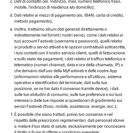
Dati di contatto (es. Indirizzo, mail, numero telefonico fisso,
mobile, l’indirizzo di residenza e/o domicilio);
Dati relativi ai mezzi di pagamento (es. IBAN, carta di credito,
metodo pagamento);
Inoltre, trattiamo alcuni dati generati direttamente o
indirettamente nel fornirti i nostri servizi, come i dati relativi ai
tuoi account Fastweb (username e password), quelli relativi
ai prodotti o servizi attivati e le opzioni contrattuali sottoscritte,
i tuoi contatti con il nostro servizio clienti, quelli di fatturazione
e sullo stato dei pagamenti, i dati relativi al traffico telefonico e
telematico (numeri chiamati, data e ora della chiamata, IP) o
che derivano dall’uso della MyFastweb e delle nostre App
(informazioni relative alle performance e all’utilizzo, sistema
operativo e identificativo del terminale, dati sulla tua
posizione, se ne hai dato il consenso tramite device), i dati
sulle tue abitudini di consumo, sulle tue preferenze e sui tuoi
interessi o dalle tue risposte ai questionari di gradimento sui
servizi Fastweb (fisso, mobile, assistenza, energia, ecc.);
È possibile che siano trattati, previo tuo consenso e nel
rispetto delle prescrizioni regolamentari, dati personali idonei
a rivelare il tuo stato di salute, esclusivamente per riconoscere
il diritto a fruire di offerte a condizioni agevolate;