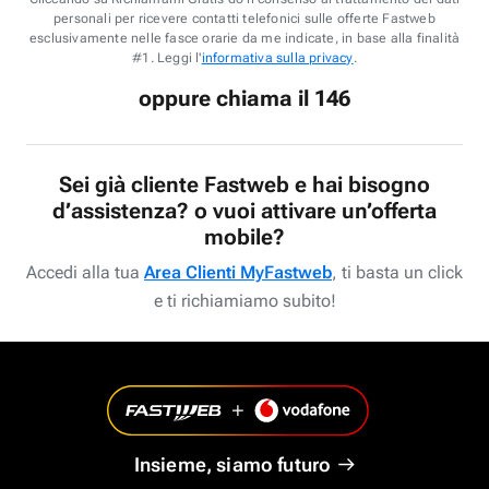
personali per ricevere contatti telefonici sulle offerte Fastweb
esclusivamente nelle fasce orarie da me indicate, in base alla finalità
#1. Leggi l'
informativa sulla privacy
.
oppure chiama il 146
Sei già cliente Fastweb e hai bisogno
d’assistenza? o vuoi attivare un’offerta
mobile?
Accedi alla tua
Area Clienti MyFastweb
, ti basta un click
e ti richiamiamo subito!
Insieme, siamo futuro