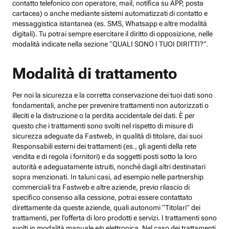
contatto telefonico con operatore, mail, notifica su APP, posta
cartacea) o anche mediante sistemi automatizzati di contatto e
messaggistica istantanea (es. SMS, Whatsapp e altre modalità
digitali). Tu potrai sempre esercitare il diritto di opposizione, nelle
modalità indicate nella sezione “QUALI SONO I TUOI DIRITTI?”.
Modalità di trattamento
Per noi la sicurezza e la corretta conservazione dei tuoi dati sono
fondamentali, anche per prevenire trattamenti non autorizzati o
illeciti e la distruzione o la perdita accidentale dei dati. È per
questo che i trattamenti sono svolti nel rispetto di misure di
sicurezza adeguate da Fastweb, in qualità di titolare, dai suoi
Responsabili esterni dei trattamenti (es., gli agenti della rete
vendita e di regola i fornitori) e da soggetti posti sotto la loro
autorità e adeguatamente istruiti, nonché dagli altri destinatari
sopra menzionati. In taluni casi, ad esempio nelle partnership
commerciali tra Fastweb e altre aziende, previo rilascio di
specifico consenso alla cessione, potrai essere contattato
direttamente da queste aziende, quali autonomi “Titolari” dei
trattamenti, per l’offerta di loro prodotti e servizi. I trattamenti sono
svolti in modalità manuale e/o elettronica. Nel caso dei trattamenti