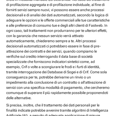
di profilazione aggregata e di profilazione individuale, al fine di
fornirti servizi sempre nuovi, vi possono essere anche processi
decisionali e di analisi dei dati automatizzati, secondo la logica di
adeguare le opzioni e le offerte commerciali alle tue caratteristiche
e alle preferenze di consumo tue e degli altri clienti di Fastweb. In
ogni caso, tali trattamenti non produrranno per te ulteriori effetti,
con la garanzia che nessun servizio verrà attivato
automaticamente, chiederemo sempre a te. Altri processi
decisionali automatizzati ci potrebbero essere in fase di pre-
attivazione dei contratti e dei servizi, quando compiamo le
verifiche sul credito interrogando il data base di società
specializzate che forniscono indicatori sintetici come, ad
esempio, Crif o volte a scongiurare le frodi e i furti di identità,
tramite interrogazione dei Database di Sogei e di Crif. Come sola
conseguenza per te, potrebbe derivarne un rinvio o un
impedimento alla conclusione di un contratto o all’attivazione di
servizi con una specifica modalità di pagamento, che cercheremo
comunque di superare il più rapidamente possibile proponendoti
delle alternative.
Si precisa, inoltre, che il trattamento dei dati personali per le
finalità indicate potrebbe avvenire tramite algoritmi di Intelligenza
Artificiale (AI), a seguito di adeguata applicazione di misure