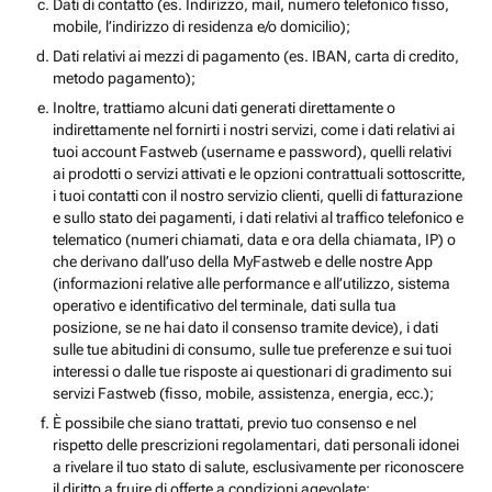
Dati di contatto (es. Indirizzo, mail, numero telefonico fisso,
mobile, l’indirizzo di residenza e/o domicilio);
Dati relativi ai mezzi di pagamento (es. IBAN, carta di credito,
metodo pagamento);
Inoltre, trattiamo alcuni dati generati direttamente o
indirettamente nel fornirti i nostri servizi, come i dati relativi ai
tuoi account Fastweb (username e password), quelli relativi
ai prodotti o servizi attivati e le opzioni contrattuali sottoscritte,
i tuoi contatti con il nostro servizio clienti, quelli di fatturazione
e sullo stato dei pagamenti, i dati relativi al traffico telefonico e
telematico (numeri chiamati, data e ora della chiamata, IP) o
che derivano dall’uso della MyFastweb e delle nostre App
(informazioni relative alle performance e all’utilizzo, sistema
operativo e identificativo del terminale, dati sulla tua
posizione, se ne hai dato il consenso tramite device), i dati
sulle tue abitudini di consumo, sulle tue preferenze e sui tuoi
interessi o dalle tue risposte ai questionari di gradimento sui
servizi Fastweb (fisso, mobile, assistenza, energia, ecc.);
È possibile che siano trattati, previo tuo consenso e nel
rispetto delle prescrizioni regolamentari, dati personali idonei
a rivelare il tuo stato di salute, esclusivamente per riconoscere
il diritto a fruire di offerte a condizioni agevolate;