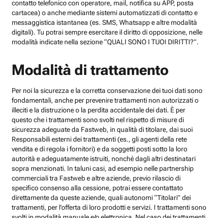
contatto telefonico con operatore, mail, notifica su APP, posta
cartacea) o anche mediante sistemi automatizzati di contatto e
messaggistica istantanea (es. SMS, Whatsapp e altre modalità
digitali). Tu potrai sempre esercitare il diritto di opposizione, nelle
modalità indicate nella sezione “QUALI SONO I TUOI DIRITTI?”.
Modalità di trattamento
Per noi la sicurezza e la corretta conservazione dei tuoi dati sono
fondamentali, anche per prevenire trattamenti non autorizzati o
illeciti e la distruzione o la perdita accidentale dei dati. È per
questo che i trattamenti sono svolti nel rispetto di misure di
sicurezza adeguate da Fastweb, in qualità di titolare, dai suoi
Responsabili esterni dei trattamenti (es., gli agenti della rete
vendita e di regola i fornitori) e da soggetti posti sotto la loro
autorità e adeguatamente istruiti, nonché dagli altri destinatari
sopra menzionati. In taluni casi, ad esempio nelle partnership
commerciali tra Fastweb e altre aziende, previo rilascio di
specifico consenso alla cessione, potrai essere contattato
direttamente da queste aziende, quali autonomi “Titolari” dei
trattamenti, per l’offerta di loro prodotti e servizi. I trattamenti sono
svolti in modalità manuale e/o elettronica. Nel caso dei trattamenti