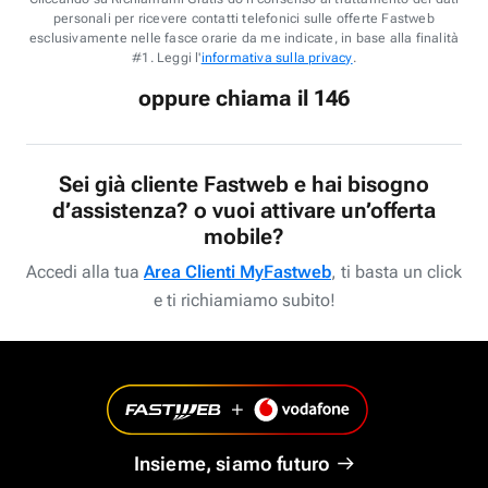
personali per ricevere contatti telefonici sulle offerte Fastweb
esclusivamente nelle fasce orarie da me indicate, in base alla finalità
#1. Leggi l'
informativa sulla privacy
.
oppure chiama il 146
Sei già cliente Fastweb e hai bisogno
d’assistenza? o vuoi attivare un’offerta
mobile?
Accedi alla tua
Area Clienti MyFastweb
, ti basta un click
e ti richiamiamo subito!
Insieme, siamo futuro