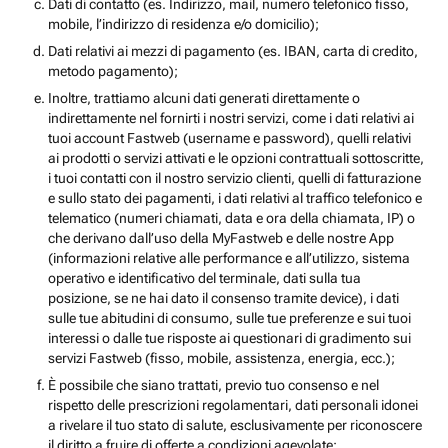
Dati di contatto (es. Indirizzo, mail, numero telefonico fisso,
mobile, l’indirizzo di residenza e/o domicilio);
Dati relativi ai mezzi di pagamento (es. IBAN, carta di credito,
metodo pagamento);
Inoltre, trattiamo alcuni dati generati direttamente o
indirettamente nel fornirti i nostri servizi, come i dati relativi ai
tuoi account Fastweb (username e password), quelli relativi
ai prodotti o servizi attivati e le opzioni contrattuali sottoscritte,
i tuoi contatti con il nostro servizio clienti, quelli di fatturazione
e sullo stato dei pagamenti, i dati relativi al traffico telefonico e
telematico (numeri chiamati, data e ora della chiamata, IP) o
che derivano dall’uso della MyFastweb e delle nostre App
(informazioni relative alle performance e all’utilizzo, sistema
operativo e identificativo del terminale, dati sulla tua
posizione, se ne hai dato il consenso tramite device), i dati
sulle tue abitudini di consumo, sulle tue preferenze e sui tuoi
interessi o dalle tue risposte ai questionari di gradimento sui
servizi Fastweb (fisso, mobile, assistenza, energia, ecc.);
È possibile che siano trattati, previo tuo consenso e nel
rispetto delle prescrizioni regolamentari, dati personali idonei
a rivelare il tuo stato di salute, esclusivamente per riconoscere
il diritto a fruire di offerte a condizioni agevolate;