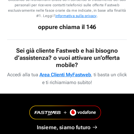
personali per ricevere contatti telefonici sulle offerte Fastweb
esclusivamente nelle fasce orarie da me indicate, in base alla finalità
#1. Leggi l'
informativa sulla privacy
.
oppure chiama il 146
Sei già cliente Fastweb e hai bisogno
d’assistenza? o vuoi attivare un’offerta
mobile?
Accedi alla tua
Area Clienti MyFastweb
, ti basta un click
e ti richiamiamo subito!
Insieme, siamo futuro