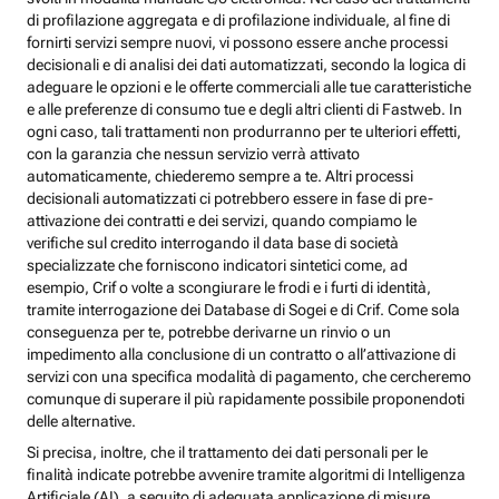
di profilazione aggregata e di profilazione individuale, al fine di
fornirti servizi sempre nuovi, vi possono essere anche processi
decisionali e di analisi dei dati automatizzati, secondo la logica di
adeguare le opzioni e le offerte commerciali alle tue caratteristiche
e alle preferenze di consumo tue e degli altri clienti di Fastweb. In
ogni caso, tali trattamenti non produrranno per te ulteriori effetti,
con la garanzia che nessun servizio verrà attivato
automaticamente, chiederemo sempre a te. Altri processi
decisionali automatizzati ci potrebbero essere in fase di pre-
attivazione dei contratti e dei servizi, quando compiamo le
verifiche sul credito interrogando il data base di società
specializzate che forniscono indicatori sintetici come, ad
esempio, Crif o volte a scongiurare le frodi e i furti di identità,
tramite interrogazione dei Database di Sogei e di Crif. Come sola
conseguenza per te, potrebbe derivarne un rinvio o un
impedimento alla conclusione di un contratto o all’attivazione di
servizi con una specifica modalità di pagamento, che cercheremo
comunque di superare il più rapidamente possibile proponendoti
delle alternative.
Si precisa, inoltre, che il trattamento dei dati personali per le
finalità indicate potrebbe avvenire tramite algoritmi di Intelligenza
Artificiale (AI), a seguito di adeguata applicazione di misure