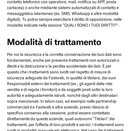
contatto telefonico con operatore, mail, notifica su APP, posta
cartacea) o anche mediante sistemi automatizzati di contatto e
messaggistica istantanea (es. SMS, Whatsapp e altre modalità
digitali). Tu potrai sempre esercitare il diritto di opposizione, nelle
modalità indicate nella sezione “QUALI SONO I TUOI DIRITTI?”.
Modalità di trattamento
Per noi la sicurezza e la corretta conservazione dei tuoi dati sono
fondamentali, anche per prevenire trattamenti non autorizzati o
illeciti e la distruzione o la perdita accidentale dei dati. È per
questo che i trattamenti sono svolti nel rispetto di misure di
sicurezza adeguate da Fastweb, in qualità di titolare, dai suoi
Responsabili esterni dei trattamenti (es., gli agenti della rete
vendita e di regola i fornitori) e da soggetti posti sotto la loro
autorità e adeguatamente istruiti, nonché dagli altri destinatari
sopra menzionati. In taluni casi, ad esempio nelle partnership
commerciali tra Fastweb e altre aziende, previo rilascio di
specifico consenso alla cessione, potrai essere contattato
direttamente da queste aziende, quali autonomi “Titolari” dei
trattamenti, per l’offerta di loro prodotti e servizi. I trattamenti sono
svolti in modalità manuale e/o elettronica. Nel caso dei trattamenti