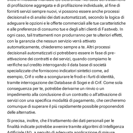
di profilazione aggregata e di profilazione individuale, al fine di
fornirti servizi sempre nuovi, vi possono essere anche processi
decisionali e di analisi dei dati automatizzati, secondo la logica di
adeguare le opzioni e le offerte commerciali alle tue caratteristiche
e alle preferenze di consumo tue e degli altri clienti di Fastweb. In
ogni caso, tali trattamenti non produrranno per te ulteriori effetti,
con la garanzia che nessun servizio verrà attivato
automaticamente, chiederemo sempre a te. Altri processi
decisionali automatizzati ci potrebbero essere in fase di pre-
attivazione dei contratti e dei servizi, quando compiamo le
verifiche sul credito interrogando il data base di società
specializzate che forniscono indicatori sintetici come, ad
esempio, Crif o volte a scongiurare le frodi e i furti di identità,
tramite interrogazione dei Database di Sogei e di Crif. Come sola
conseguenza per te, potrebbe derivarne un rinvio o un
impedimento alla conclusione di un contratto o all’attivazione di
servizi con una specifica modalità di pagamento, che cercheremo
comunque di superare il più rapidamente possibile proponendoti
delle alternative.
Si precisa, inoltre, che il trattamento dei dati personali per le
finalità indicate potrebbe avvenire tramite algoritmi di Intelligenza
Artificiale (AI), a seguito di adeguata applicazione di misure