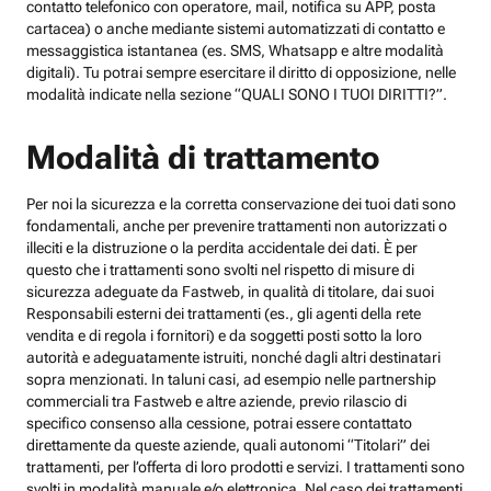
contatto telefonico con operatore, mail, notifica su APP, posta
cartacea) o anche mediante sistemi automatizzati di contatto e
messaggistica istantanea (es. SMS, Whatsapp e altre modalità
digitali). Tu potrai sempre esercitare il diritto di opposizione, nelle
modalità indicate nella sezione “QUALI SONO I TUOI DIRITTI?”.
Modalità di trattamento
Per noi la sicurezza e la corretta conservazione dei tuoi dati sono
fondamentali, anche per prevenire trattamenti non autorizzati o
illeciti e la distruzione o la perdita accidentale dei dati. È per
questo che i trattamenti sono svolti nel rispetto di misure di
sicurezza adeguate da Fastweb, in qualità di titolare, dai suoi
Responsabili esterni dei trattamenti (es., gli agenti della rete
vendita e di regola i fornitori) e da soggetti posti sotto la loro
autorità e adeguatamente istruiti, nonché dagli altri destinatari
sopra menzionati. In taluni casi, ad esempio nelle partnership
commerciali tra Fastweb e altre aziende, previo rilascio di
specifico consenso alla cessione, potrai essere contattato
direttamente da queste aziende, quali autonomi “Titolari” dei
trattamenti, per l’offerta di loro prodotti e servizi. I trattamenti sono
svolti in modalità manuale e/o elettronica. Nel caso dei trattamenti