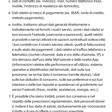
Dati di contatto (es. Indirizzo, mail, numero telefonico fisso,
mobile, l’indirizzo di residenza e/o domicilio);
Dati relativi ai mezzi di pagamento (es. IBAN, carta di credito,
metodo pagamento);
Inoltre, trattiamo alcuni dati generati direttamente o
indirettamente nel fornirti i nostri servizi, come i dati relativi ai
tuoi account Fastweb (username e password), quelli relativi
ai prodotti o servizi attivati e le opzioni contrattuali sottoscritte,
i tuoi contatti con il nostro servizio clienti, quelli di fatturazione
e sullo stato dei pagamenti, i dati relativi al traffico telefonico e
telematico (numeri chiamati, data e ora della chiamata, IP) o
che derivano dall’uso della MyFastweb e delle nostre App
(informazioni relative alle performance e all’utilizzo, sistema
operativo e identificativo del terminale, dati sulla tua
posizione, se ne hai dato il consenso tramite device), i dati
sulle tue abitudini di consumo, sulle tue preferenze e sui tuoi
interessi o dalle tue risposte ai questionari di gradimento sui
servizi Fastweb (fisso, mobile, assistenza, energia, ecc.);
È possibile che siano trattati, previo tuo consenso e nel
rispetto delle prescrizioni regolamentari, dati personali idonei
a rivelare il tuo stato di salute, esclusivamente per riconoscere
il diritto a fruire di offerte a condizioni agevolate;