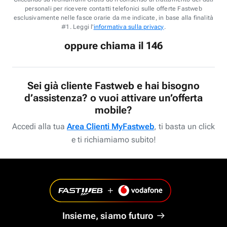
personali per ricevere contatti telefonici sulle offerte Fastweb
esclusivamente nelle fasce orarie da me indicate, in base alla finalità
#1. Leggi l'
informativa sulla privacy
.
oppure chiama il 146
Sei già cliente Fastweb e hai bisogno
d’assistenza? o vuoi attivare un’offerta
mobile?
Accedi alla tua
Area Clienti MyFastweb
, ti basta un click
e ti richiamiamo subito!
Insieme, siamo futuro