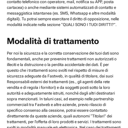
contatto telefonico con operatore, mail, notifica su APP, posta
cartacea) o anche mediante sistemi automatizzati di contatto e
messaggistica istantanea (es. SMS, Whatsapp e altre modalità
digitali). Tu potrai sempre esercitare il diritto di opposizione, nelle
modalità indicate nella sezione “QUALI SONO I TUOI DIRITTI?”.
Modalità di trattamento
Per noi la sicurezza e la corretta conservazione dei tuoi dati sono
fondamentali, anche per prevenire trattamenti non autorizzati o
illeciti e la distruzione o la perdita accidentale dei dati. È per
questo che i trattamenti sono svolti nel rispetto di misure di
sicurezza adeguate da Fastweb, in qualità di titolare, dai suoi
Responsabili esterni dei trattamenti (es., gli agenti della rete
vendita e di regola i fornitori) e da soggetti posti sotto la loro
autorità e adeguatamente istruiti, nonché dagli altri destinatari
sopra menzionati. In taluni casi, ad esempio nelle partnership
commerciali tra Fastweb e altre aziende, previo rilascio di
specifico consenso alla cessione, potrai essere contattato
direttamente da queste aziende, quali autonomi “Titolari” dei
trattamenti, per l’offerta di loro prodotti e servizi. I trattamenti sono
svolti in modalità manuale e/o elettronica. Nel caso dei trattamenti