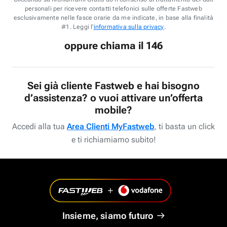
personali per ricevere contatti telefonici sulle offerte Fastweb
esclusivamente nelle fasce orarie da me indicate, in base alla finalità
#1. Leggi l'
informativa sulla privacy
.
oppure chiama il 146
Sei già cliente Fastweb e hai bisogno
d’assistenza? o vuoi attivare un’offerta
mobile?
Accedi alla tua
Area Clienti MyFastweb
, ti basta un click
e ti richiamiamo subito!
Insieme, siamo futuro