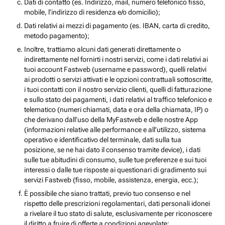
Dati di contatto (es. Indirizzo, mail, numero telefonico fisso,
mobile, l’indirizzo di residenza e/o domicilio);
Dati relativi ai mezzi di pagamento (es. IBAN, carta di credito,
metodo pagamento);
Inoltre, trattiamo alcuni dati generati direttamente o
indirettamente nel fornirti i nostri servizi, come i dati relativi ai
tuoi account Fastweb (username e password), quelli relativi
ai prodotti o servizi attivati e le opzioni contrattuali sottoscritte,
i tuoi contatti con il nostro servizio clienti, quelli di fatturazione
e sullo stato dei pagamenti, i dati relativi al traffico telefonico e
telematico (numeri chiamati, data e ora della chiamata, IP) o
che derivano dall’uso della MyFastweb e delle nostre App
(informazioni relative alle performance e all’utilizzo, sistema
operativo e identificativo del terminale, dati sulla tua
posizione, se ne hai dato il consenso tramite device), i dati
sulle tue abitudini di consumo, sulle tue preferenze e sui tuoi
interessi o dalle tue risposte ai questionari di gradimento sui
servizi Fastweb (fisso, mobile, assistenza, energia, ecc.);
È possibile che siano trattati, previo tuo consenso e nel
rispetto delle prescrizioni regolamentari, dati personali idonei
a rivelare il tuo stato di salute, esclusivamente per riconoscere
il diritto a fruire di offerte a condizioni agevolate;