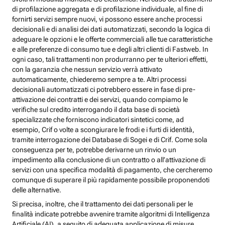
di profilazione aggregata e di profilazione individuale, al fine di
fornirti servizi sempre nuovi, vi possono essere anche processi
decisionali e di analisi dei dati automatizzati, secondo la logica di
adeguare le opzioni e le offerte commerciali alle tue caratteristiche
e alle preferenze di consumo tue e degli altri clienti di Fastweb. In
ogni caso, tali trattamenti non produrranno per te ulteriori effetti,
con la garanzia che nessun servizio verrà attivato
automaticamente, chiederemo sempre a te. Altri processi
decisionali automatizzati ci potrebbero essere in fase di pre-
attivazione dei contratti e dei servizi, quando compiamo le
verifiche sul credito interrogando il data base di società
specializzate che forniscono indicatori sintetici come, ad
esempio, Crif o volte a scongiurare le frodi e i furti di identità,
tramite interrogazione dei Database di Sogei e di Crif. Come sola
conseguenza per te, potrebbe derivarne un rinvio o un
impedimento alla conclusione di un contratto o all’attivazione di
servizi con una specifica modalità di pagamento, che cercheremo
comunque di superare il più rapidamente possibile proponendoti
delle alternative.
Si precisa, inoltre, che il trattamento dei dati personali per le
finalità indicate potrebbe avvenire tramite algoritmi di Intelligenza
Artificiale (AI), a seguito di adeguata applicazione di misure