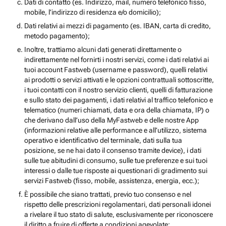
Dati di contatto (es. Indirizzo, mail, numero telefonico fisso,
mobile, l’indirizzo di residenza e/o domicilio);
Dati relativi ai mezzi di pagamento (es. IBAN, carta di credito,
metodo pagamento);
Inoltre, trattiamo alcuni dati generati direttamente o
indirettamente nel fornirti i nostri servizi, come i dati relativi ai
tuoi account Fastweb (username e password), quelli relativi
ai prodotti o servizi attivati e le opzioni contrattuali sottoscritte,
i tuoi contatti con il nostro servizio clienti, quelli di fatturazione
e sullo stato dei pagamenti, i dati relativi al traffico telefonico e
telematico (numeri chiamati, data e ora della chiamata, IP) o
che derivano dall’uso della MyFastweb e delle nostre App
(informazioni relative alle performance e all’utilizzo, sistema
operativo e identificativo del terminale, dati sulla tua
posizione, se ne hai dato il consenso tramite device), i dati
sulle tue abitudini di consumo, sulle tue preferenze e sui tuoi
interessi o dalle tue risposte ai questionari di gradimento sui
servizi Fastweb (fisso, mobile, assistenza, energia, ecc.);
È possibile che siano trattati, previo tuo consenso e nel
rispetto delle prescrizioni regolamentari, dati personali idonei
a rivelare il tuo stato di salute, esclusivamente per riconoscere
il diritto a fruire di offerte a condizioni agevolate;