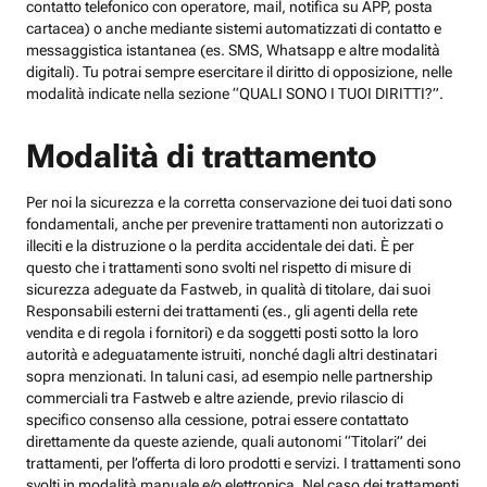
contatto telefonico con operatore, mail, notifica su APP, posta
cartacea) o anche mediante sistemi automatizzati di contatto e
messaggistica istantanea (es. SMS, Whatsapp e altre modalità
digitali). Tu potrai sempre esercitare il diritto di opposizione, nelle
modalità indicate nella sezione “QUALI SONO I TUOI DIRITTI?”.
Modalità di trattamento
Per noi la sicurezza e la corretta conservazione dei tuoi dati sono
fondamentali, anche per prevenire trattamenti non autorizzati o
illeciti e la distruzione o la perdita accidentale dei dati. È per
questo che i trattamenti sono svolti nel rispetto di misure di
sicurezza adeguate da Fastweb, in qualità di titolare, dai suoi
Responsabili esterni dei trattamenti (es., gli agenti della rete
vendita e di regola i fornitori) e da soggetti posti sotto la loro
autorità e adeguatamente istruiti, nonché dagli altri destinatari
sopra menzionati. In taluni casi, ad esempio nelle partnership
commerciali tra Fastweb e altre aziende, previo rilascio di
specifico consenso alla cessione, potrai essere contattato
direttamente da queste aziende, quali autonomi “Titolari” dei
trattamenti, per l’offerta di loro prodotti e servizi. I trattamenti sono
svolti in modalità manuale e/o elettronica. Nel caso dei trattamenti