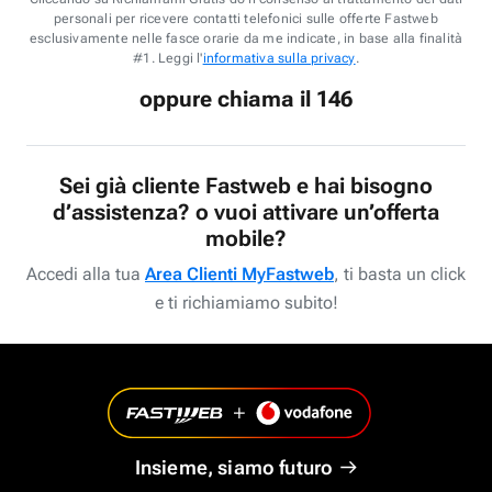
personali per ricevere contatti telefonici sulle offerte Fastweb
esclusivamente nelle fasce orarie da me indicate, in base alla finalità
#1. Leggi l'
informativa sulla privacy
.
oppure chiama il 146
Sei già cliente Fastweb e hai bisogno
d’assistenza? o vuoi attivare un’offerta
mobile?
Accedi alla tua
Area Clienti MyFastweb
, ti basta un click
e ti richiamiamo subito!
Insieme, siamo futuro