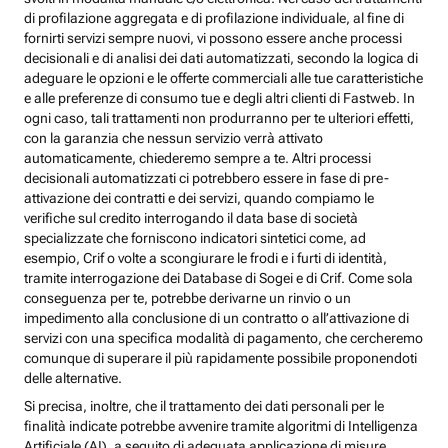
di profilazione aggregata e di profilazione individuale, al fine di
fornirti servizi sempre nuovi, vi possono essere anche processi
decisionali e di analisi dei dati automatizzati, secondo la logica di
adeguare le opzioni e le offerte commerciali alle tue caratteristiche
e alle preferenze di consumo tue e degli altri clienti di Fastweb. In
ogni caso, tali trattamenti non produrranno per te ulteriori effetti,
con la garanzia che nessun servizio verrà attivato
automaticamente, chiederemo sempre a te. Altri processi
decisionali automatizzati ci potrebbero essere in fase di pre-
attivazione dei contratti e dei servizi, quando compiamo le
verifiche sul credito interrogando il data base di società
specializzate che forniscono indicatori sintetici come, ad
esempio, Crif o volte a scongiurare le frodi e i furti di identità,
tramite interrogazione dei Database di Sogei e di Crif. Come sola
conseguenza per te, potrebbe derivarne un rinvio o un
impedimento alla conclusione di un contratto o all’attivazione di
servizi con una specifica modalità di pagamento, che cercheremo
comunque di superare il più rapidamente possibile proponendoti
delle alternative.
Si precisa, inoltre, che il trattamento dei dati personali per le
finalità indicate potrebbe avvenire tramite algoritmi di Intelligenza
Artificiale (AI), a seguito di adeguata applicazione di misure