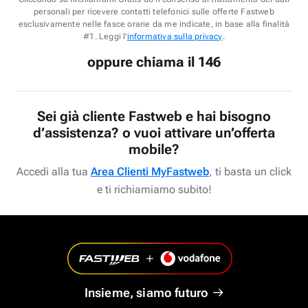
personali per ricevere contatti telefonici sulle offerte Fastweb
esclusivamente nelle fasce orarie da me indicate, in base alla finalità
#1. Leggi l'
informativa sulla privacy
.
oppure chiama il 146
Sei già cliente Fastweb e hai bisogno
d’assistenza? o vuoi attivare un’offerta
mobile?
Accedi alla tua
Area Clienti MyFastweb
, ti basta un click
e ti richiamiamo subito!
Insieme, siamo futuro