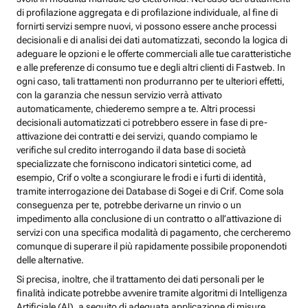
di profilazione aggregata e di profilazione individuale, al fine di
fornirti servizi sempre nuovi, vi possono essere anche processi
decisionali e di analisi dei dati automatizzati, secondo la logica di
adeguare le opzioni e le offerte commerciali alle tue caratteristiche
e alle preferenze di consumo tue e degli altri clienti di Fastweb. In
ogni caso, tali trattamenti non produrranno per te ulteriori effetti,
con la garanzia che nessun servizio verrà attivato
automaticamente, chiederemo sempre a te. Altri processi
decisionali automatizzati ci potrebbero essere in fase di pre-
attivazione dei contratti e dei servizi, quando compiamo le
verifiche sul credito interrogando il data base di società
specializzate che forniscono indicatori sintetici come, ad
esempio, Crif o volte a scongiurare le frodi e i furti di identità,
tramite interrogazione dei Database di Sogei e di Crif. Come sola
conseguenza per te, potrebbe derivarne un rinvio o un
impedimento alla conclusione di un contratto o all’attivazione di
servizi con una specifica modalità di pagamento, che cercheremo
comunque di superare il più rapidamente possibile proponendoti
delle alternative.
Si precisa, inoltre, che il trattamento dei dati personali per le
finalità indicate potrebbe avvenire tramite algoritmi di Intelligenza
Artificiale (AI), a seguito di adeguata applicazione di misure