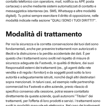
contatto telefonico con operatore, mail, notifica su APP, posta
cartacea) o anche mediante sistemi automatizzati di contatto e
messaggistica istantanea (es. SMS, Whatsapp e altre modalità
digitali). Tu potrai sempre esercitare il diritto di opposizione, nelle
modalità indicate nella sezione “QUALI SONO I TUOI DIRITTI?”.
Modalità di trattamento
Per noi la sicurezza e la corretta conservazione dei tuoi dati sono
fondamentali, anche per prevenire trattamenti non autorizzati o
illeciti e la distruzione o la perdita accidentale dei dati. È per
questo che i trattamenti sono svolti nel rispetto di misure di
sicurezza adeguate da Fastweb, in qualità di titolare, dai suoi
Responsabili esterni dei trattamenti (es., gli agenti della rete
vendita e di regola i fornitori) e da soggetti posti sotto la loro
autorità e adeguatamente istruiti, nonché dagli altri destinatari
sopra menzionati. In taluni casi, ad esempio nelle partnership
commerciali tra Fastweb e altre aziende, previo rilascio di
specifico consenso alla cessione, potrai essere contattato
direttamente da queste aziende, quali autonomi “Titolari” dei
trattamenti, per l’offerta di loro prodotti e servizi. I trattamenti sono
svolti in modalità manuale e/o elettronica. Nel caso dei trattamenti