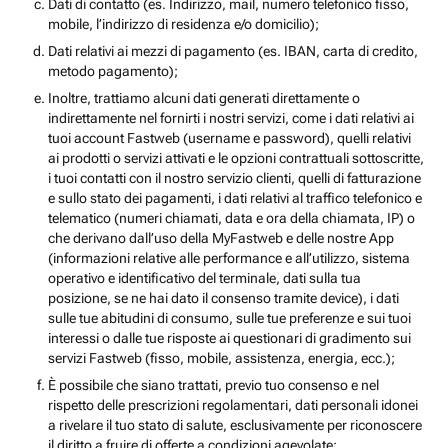
Dati di contatto (es. Indirizzo, mail, numero telefonico fisso,
mobile, l’indirizzo di residenza e/o domicilio);
Dati relativi ai mezzi di pagamento (es. IBAN, carta di credito,
metodo pagamento);
Inoltre, trattiamo alcuni dati generati direttamente o
indirettamente nel fornirti i nostri servizi, come i dati relativi ai
tuoi account Fastweb (username e password), quelli relativi
ai prodotti o servizi attivati e le opzioni contrattuali sottoscritte,
i tuoi contatti con il nostro servizio clienti, quelli di fatturazione
e sullo stato dei pagamenti, i dati relativi al traffico telefonico e
telematico (numeri chiamati, data e ora della chiamata, IP) o
che derivano dall’uso della MyFastweb e delle nostre App
(informazioni relative alle performance e all’utilizzo, sistema
operativo e identificativo del terminale, dati sulla tua
posizione, se ne hai dato il consenso tramite device), i dati
sulle tue abitudini di consumo, sulle tue preferenze e sui tuoi
interessi o dalle tue risposte ai questionari di gradimento sui
servizi Fastweb (fisso, mobile, assistenza, energia, ecc.);
È possibile che siano trattati, previo tuo consenso e nel
rispetto delle prescrizioni regolamentari, dati personali idonei
a rivelare il tuo stato di salute, esclusivamente per riconoscere
il diritto a fruire di offerte a condizioni agevolate;