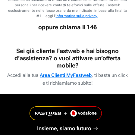
personali per ricevere contatti telefonici sulle offerte Fastweb
esclusivamente nelle fasce orarie da me indicate, in base alla finalità
#1. Leggi l'
informativa sulla privacy
.
oppure chiama il 146
Sei già cliente Fastweb e hai bisogno
d’assistenza? o vuoi attivare un’offerta
mobile?
Accedi alla tua
Area Clienti MyFastweb
, ti basta un click
e ti richiamiamo subito!
Insieme, siamo futuro