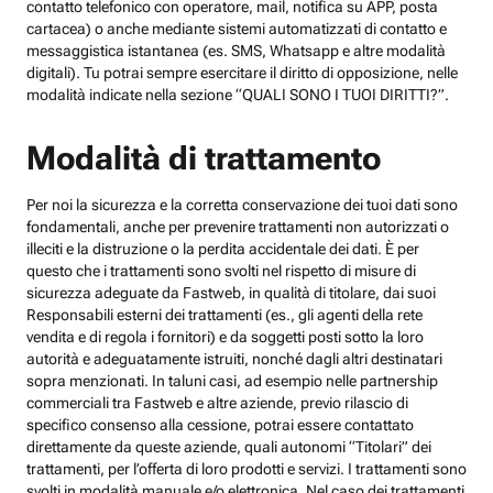
contatto telefonico con operatore, mail, notifica su APP, posta
cartacea) o anche mediante sistemi automatizzati di contatto e
messaggistica istantanea (es. SMS, Whatsapp e altre modalità
digitali). Tu potrai sempre esercitare il diritto di opposizione, nelle
modalità indicate nella sezione “QUALI SONO I TUOI DIRITTI?”.
Modalità di trattamento
Per noi la sicurezza e la corretta conservazione dei tuoi dati sono
fondamentali, anche per prevenire trattamenti non autorizzati o
illeciti e la distruzione o la perdita accidentale dei dati. È per
questo che i trattamenti sono svolti nel rispetto di misure di
sicurezza adeguate da Fastweb, in qualità di titolare, dai suoi
Responsabili esterni dei trattamenti (es., gli agenti della rete
vendita e di regola i fornitori) e da soggetti posti sotto la loro
autorità e adeguatamente istruiti, nonché dagli altri destinatari
sopra menzionati. In taluni casi, ad esempio nelle partnership
commerciali tra Fastweb e altre aziende, previo rilascio di
specifico consenso alla cessione, potrai essere contattato
direttamente da queste aziende, quali autonomi “Titolari” dei
trattamenti, per l’offerta di loro prodotti e servizi. I trattamenti sono
svolti in modalità manuale e/o elettronica. Nel caso dei trattamenti