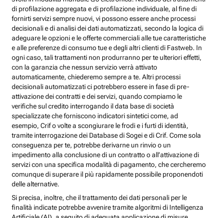
di profilazione aggregata e di profilazione individuale, al fine di
fornirti servizi sempre nuovi, vi possono essere anche processi
decisionali e di analisi dei dati automatizzati, secondo la logica di
adeguare le opzioni e le offerte commerciali alle tue caratteristiche
e alle preferenze di consumo tue e degli altri clienti di Fastweb. In
ogni caso, tali trattamenti non produrranno per te ulteriori effetti,
con la garanzia che nessun servizio verrà attivato
automaticamente, chiederemo sempre a te. Altri processi
decisionali automatizzati ci potrebbero essere in fase di pre-
attivazione dei contratti e dei servizi, quando compiamo le
verifiche sul credito interrogando il data base di società
specializzate che forniscono indicatori sintetici come, ad
esempio, Crif o volte a scongiurare le frodi e i furti di identità,
tramite interrogazione dei Database di Sogei e di Crif. Come sola
conseguenza per te, potrebbe derivarne un rinvio o un
impedimento alla conclusione di un contratto o all’attivazione di
servizi con una specifica modalità di pagamento, che cercheremo
comunque di superare il più rapidamente possibile proponendoti
delle alternative.
Si precisa, inoltre, che il trattamento dei dati personali per le
finalità indicate potrebbe avvenire tramite algoritmi di Intelligenza
Artificiale (AI), a seguito di adeguata applicazione di misure