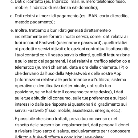
Dati di contatto (es. Indirizzo, mail, numero telefonico fisso,
mobile, l’indirizzo di residenza e/o domicilio);
Dati relativi ai mezzi di pagamento (es. IBAN, carta di credito,
metodo pagamento);
Inoltre, trattiamo alcuni dati generati direttamente o
indirettamente nel fornirti i nostri servizi, come i dati relativi ai
tuoi account Fastweb (username e password), quelli relativi
ai prodotti o servizi attivati e le opzioni contrattuali sottoscritte,
i tuoi contatti con il nostro servizio clienti, quelli di fatturazione
e sullo stato dei pagamenti, i dati relativi al traffico telefonico e
telematico (numeri chiamati, data e ora della chiamata, IP) o
che derivano dall’uso della MyFastweb e delle nostre App
(informazioni relative alle performance e all’utilizzo, sistema
operativo e identificativo del terminale, dati sulla tua
posizione, se ne hai dato il consenso tramite device), i dati
sulle tue abitudini di consumo, sulle tue preferenze e sui tuoi
interessi o dalle tue risposte ai questionari di gradimento sui
servizi Fastweb (fisso, mobile, assistenza, energia, ecc.);
È possibile che siano trattati, previo tuo consenso e nel
rispetto delle prescrizioni regolamentari, dati personali idonei
a rivelare il tuo stato di salute, esclusivamente per riconoscere
il diritto a fruire di offerte a condizioni agevolate;