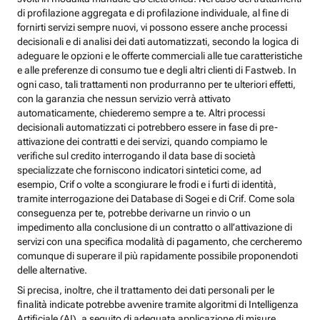
di profilazione aggregata e di profilazione individuale, al fine di
fornirti servizi sempre nuovi, vi possono essere anche processi
decisionali e di analisi dei dati automatizzati, secondo la logica di
adeguare le opzioni e le offerte commerciali alle tue caratteristiche
e alle preferenze di consumo tue e degli altri clienti di Fastweb. In
ogni caso, tali trattamenti non produrranno per te ulteriori effetti,
con la garanzia che nessun servizio verrà attivato
automaticamente, chiederemo sempre a te. Altri processi
decisionali automatizzati ci potrebbero essere in fase di pre-
attivazione dei contratti e dei servizi, quando compiamo le
verifiche sul credito interrogando il data base di società
specializzate che forniscono indicatori sintetici come, ad
esempio, Crif o volte a scongiurare le frodi e i furti di identità,
tramite interrogazione dei Database di Sogei e di Crif. Come sola
conseguenza per te, potrebbe derivarne un rinvio o un
impedimento alla conclusione di un contratto o all’attivazione di
servizi con una specifica modalità di pagamento, che cercheremo
comunque di superare il più rapidamente possibile proponendoti
delle alternative.
Si precisa, inoltre, che il trattamento dei dati personali per le
finalità indicate potrebbe avvenire tramite algoritmi di Intelligenza
Artificiale (AI), a seguito di adeguata applicazione di misure