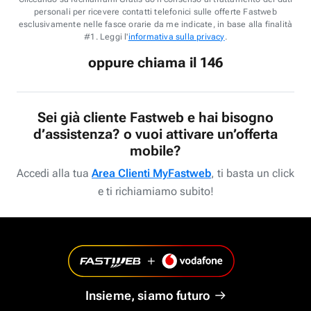
personali per ricevere contatti telefonici sulle offerte Fastweb
esclusivamente nelle fasce orarie da me indicate, in base alla finalità
#1. Leggi l'
informativa sulla privacy
.
oppure chiama il 146
Sei già cliente Fastweb e hai bisogno
d’assistenza? o vuoi attivare un’offerta
mobile?
Accedi alla tua
Area Clienti MyFastweb
, ti basta un click
e ti richiamiamo subito!
Insieme, siamo futuro