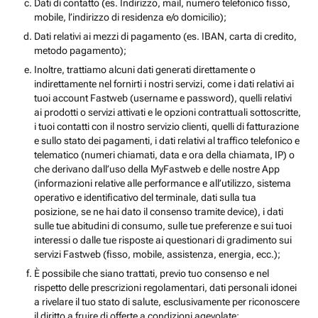
Dati di contatto (es. Indirizzo, mail, numero telefonico fisso,
mobile, l’indirizzo di residenza e/o domicilio);
Dati relativi ai mezzi di pagamento (es. IBAN, carta di credito,
metodo pagamento);
Inoltre, trattiamo alcuni dati generati direttamente o
indirettamente nel fornirti i nostri servizi, come i dati relativi ai
tuoi account Fastweb (username e password), quelli relativi
ai prodotti o servizi attivati e le opzioni contrattuali sottoscritte,
i tuoi contatti con il nostro servizio clienti, quelli di fatturazione
e sullo stato dei pagamenti, i dati relativi al traffico telefonico e
telematico (numeri chiamati, data e ora della chiamata, IP) o
che derivano dall’uso della MyFastweb e delle nostre App
(informazioni relative alle performance e all’utilizzo, sistema
operativo e identificativo del terminale, dati sulla tua
posizione, se ne hai dato il consenso tramite device), i dati
sulle tue abitudini di consumo, sulle tue preferenze e sui tuoi
interessi o dalle tue risposte ai questionari di gradimento sui
servizi Fastweb (fisso, mobile, assistenza, energia, ecc.);
È possibile che siano trattati, previo tuo consenso e nel
rispetto delle prescrizioni regolamentari, dati personali idonei
a rivelare il tuo stato di salute, esclusivamente per riconoscere
il diritto a fruire di offerte a condizioni agevolate;