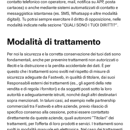
contatto telefonico con operatore, mail, notifica su APP, posta
cartacea) o anche mediante sistemi automatizzati di contatto e
messaggistica istantanea (es. SMS, Whatsapp e altre modalità
digitali). Tu potrai sempre esercitare il diritto di opposizione, nelle
modalità indicate nella sezione “QUALI SONO I TUOI DIRITTI?”.
Modalità di trattamento
Per noi la sicurezza e la corretta conservazione dei tuoi dati sono
fondamentali, anche per prevenire trattamenti non autorizzati o
illeciti e la distruzione o la perdita accidentale dei dati. È per
questo che i trattamenti sono svolti nel rispetto di misure di
sicurezza adeguate da Fastweb, in qualità di titolare, dai suoi
Responsabili esterni dei trattamenti (es., gli agenti della rete
vendita e di regola i fornitori) e da soggetti posti sotto la loro
autorità e adeguatamente istruiti, nonché dagli altri destinatari
sopra menzionati. In taluni casi, ad esempio nelle partnership
commerciali tra Fastweb e altre aziende, previo rilascio di
specifico consenso alla cessione, potrai essere contattato
direttamente da queste aziende, quali autonomi “Titolari” dei
trattamenti, per l’offerta di loro prodotti e servizi. I trattamenti sono
svolti in modalità manuale e/o elettronica. Nel caso dei trattamenti