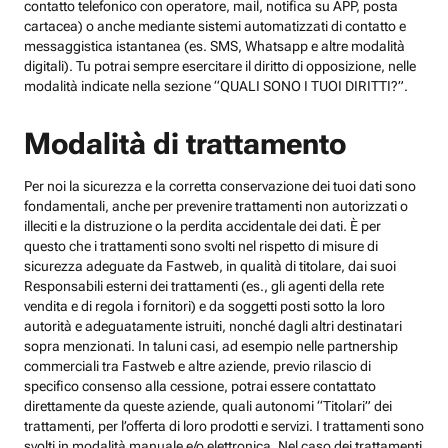
contatto telefonico con operatore, mail, notifica su APP, posta
cartacea) o anche mediante sistemi automatizzati di contatto e
messaggistica istantanea (es. SMS, Whatsapp e altre modalità
digitali). Tu potrai sempre esercitare il diritto di opposizione, nelle
modalità indicate nella sezione “QUALI SONO I TUOI DIRITTI?”.
Modalità di trattamento
Per noi la sicurezza e la corretta conservazione dei tuoi dati sono
fondamentali, anche per prevenire trattamenti non autorizzati o
illeciti e la distruzione o la perdita accidentale dei dati. È per
questo che i trattamenti sono svolti nel rispetto di misure di
sicurezza adeguate da Fastweb, in qualità di titolare, dai suoi
Responsabili esterni dei trattamenti (es., gli agenti della rete
vendita e di regola i fornitori) e da soggetti posti sotto la loro
autorità e adeguatamente istruiti, nonché dagli altri destinatari
sopra menzionati. In taluni casi, ad esempio nelle partnership
commerciali tra Fastweb e altre aziende, previo rilascio di
specifico consenso alla cessione, potrai essere contattato
direttamente da queste aziende, quali autonomi “Titolari” dei
trattamenti, per l’offerta di loro prodotti e servizi. I trattamenti sono
svolti in modalità manuale e/o elettronica. Nel caso dei trattamenti