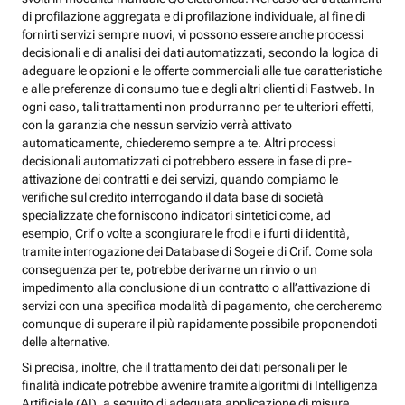
di profilazione aggregata e di profilazione individuale, al fine di
fornirti servizi sempre nuovi, vi possono essere anche processi
decisionali e di analisi dei dati automatizzati, secondo la logica di
adeguare le opzioni e le offerte commerciali alle tue caratteristiche
e alle preferenze di consumo tue e degli altri clienti di Fastweb. In
ogni caso, tali trattamenti non produrranno per te ulteriori effetti,
con la garanzia che nessun servizio verrà attivato
automaticamente, chiederemo sempre a te. Altri processi
decisionali automatizzati ci potrebbero essere in fase di pre-
attivazione dei contratti e dei servizi, quando compiamo le
verifiche sul credito interrogando il data base di società
specializzate che forniscono indicatori sintetici come, ad
esempio, Crif o volte a scongiurare le frodi e i furti di identità,
tramite interrogazione dei Database di Sogei e di Crif. Come sola
conseguenza per te, potrebbe derivarne un rinvio o un
impedimento alla conclusione di un contratto o all’attivazione di
servizi con una specifica modalità di pagamento, che cercheremo
comunque di superare il più rapidamente possibile proponendoti
delle alternative.
Si precisa, inoltre, che il trattamento dei dati personali per le
finalità indicate potrebbe avvenire tramite algoritmi di Intelligenza
Artificiale (AI), a seguito di adeguata applicazione di misure