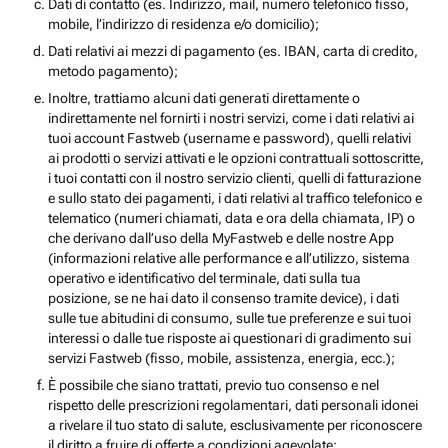
Dati di contatto (es. Indirizzo, mail, numero telefonico fisso,
mobile, l’indirizzo di residenza e/o domicilio);
Dati relativi ai mezzi di pagamento (es. IBAN, carta di credito,
metodo pagamento);
Inoltre, trattiamo alcuni dati generati direttamente o
indirettamente nel fornirti i nostri servizi, come i dati relativi ai
tuoi account Fastweb (username e password), quelli relativi
ai prodotti o servizi attivati e le opzioni contrattuali sottoscritte,
i tuoi contatti con il nostro servizio clienti, quelli di fatturazione
e sullo stato dei pagamenti, i dati relativi al traffico telefonico e
telematico (numeri chiamati, data e ora della chiamata, IP) o
che derivano dall’uso della MyFastweb e delle nostre App
(informazioni relative alle performance e all’utilizzo, sistema
operativo e identificativo del terminale, dati sulla tua
posizione, se ne hai dato il consenso tramite device), i dati
sulle tue abitudini di consumo, sulle tue preferenze e sui tuoi
interessi o dalle tue risposte ai questionari di gradimento sui
servizi Fastweb (fisso, mobile, assistenza, energia, ecc.);
È possibile che siano trattati, previo tuo consenso e nel
rispetto delle prescrizioni regolamentari, dati personali idonei
a rivelare il tuo stato di salute, esclusivamente per riconoscere
il diritto a fruire di offerte a condizioni agevolate;