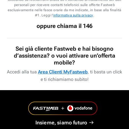
personali per ricevere contatti telefonici sulle offerte Fastweb
esclusivamente nelle fasce orarie da me indicate, in base alla finalità
#1. Leggi l'
informativa sulla privacy
.
oppure chiama il 146
Sei già cliente Fastweb e hai bisogno
d’assistenza? o vuoi attivare un’offerta
mobile?
Accedi alla tua
Area Clienti MyFastweb
, ti basta un click
e ti richiamiamo subito!
Insieme, siamo futuro