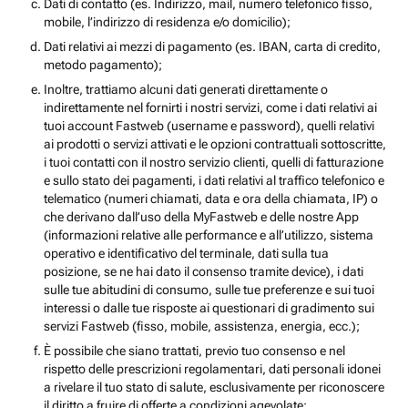
Dati di contatto (es. Indirizzo, mail, numero telefonico fisso,
mobile, l’indirizzo di residenza e/o domicilio);
Dati relativi ai mezzi di pagamento (es. IBAN, carta di credito,
metodo pagamento);
Inoltre, trattiamo alcuni dati generati direttamente o
indirettamente nel fornirti i nostri servizi, come i dati relativi ai
tuoi account Fastweb (username e password), quelli relativi
ai prodotti o servizi attivati e le opzioni contrattuali sottoscritte,
i tuoi contatti con il nostro servizio clienti, quelli di fatturazione
e sullo stato dei pagamenti, i dati relativi al traffico telefonico e
telematico (numeri chiamati, data e ora della chiamata, IP) o
che derivano dall’uso della MyFastweb e delle nostre App
(informazioni relative alle performance e all’utilizzo, sistema
operativo e identificativo del terminale, dati sulla tua
posizione, se ne hai dato il consenso tramite device), i dati
sulle tue abitudini di consumo, sulle tue preferenze e sui tuoi
interessi o dalle tue risposte ai questionari di gradimento sui
servizi Fastweb (fisso, mobile, assistenza, energia, ecc.);
È possibile che siano trattati, previo tuo consenso e nel
rispetto delle prescrizioni regolamentari, dati personali idonei
a rivelare il tuo stato di salute, esclusivamente per riconoscere
il diritto a fruire di offerte a condizioni agevolate;