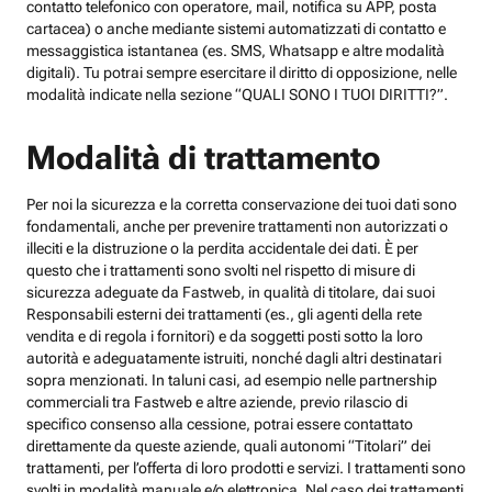
contatto telefonico con operatore, mail, notifica su APP, posta
cartacea) o anche mediante sistemi automatizzati di contatto e
messaggistica istantanea (es. SMS, Whatsapp e altre modalità
digitali). Tu potrai sempre esercitare il diritto di opposizione, nelle
modalità indicate nella sezione “QUALI SONO I TUOI DIRITTI?”.
Modalità di trattamento
Per noi la sicurezza e la corretta conservazione dei tuoi dati sono
fondamentali, anche per prevenire trattamenti non autorizzati o
illeciti e la distruzione o la perdita accidentale dei dati. È per
questo che i trattamenti sono svolti nel rispetto di misure di
sicurezza adeguate da Fastweb, in qualità di titolare, dai suoi
Responsabili esterni dei trattamenti (es., gli agenti della rete
vendita e di regola i fornitori) e da soggetti posti sotto la loro
autorità e adeguatamente istruiti, nonché dagli altri destinatari
sopra menzionati. In taluni casi, ad esempio nelle partnership
commerciali tra Fastweb e altre aziende, previo rilascio di
specifico consenso alla cessione, potrai essere contattato
direttamente da queste aziende, quali autonomi “Titolari” dei
trattamenti, per l’offerta di loro prodotti e servizi. I trattamenti sono
svolti in modalità manuale e/o elettronica. Nel caso dei trattamenti