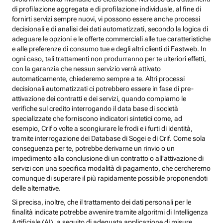
di profilazione aggregata e di profilazione individuale, al fine di
fornirti servizi sempre nuovi, vi possono essere anche processi
decisionali e di analisi dei dati automatizzati, secondo la logica di
adeguare le opzioni e le offerte commerciali alle tue caratteristiche
e alle preferenze di consumo tue e degli altri clienti di Fastweb. In
ogni caso, tali trattamenti non produrranno per te ulteriori effetti,
con la garanzia che nessun servizio verrà attivato
automaticamente, chiederemo sempre a te. Altri processi
decisionali automatizzati ci potrebbero essere in fase di pre-
attivazione dei contratti e dei servizi, quando compiamo le
verifiche sul credito interrogando il data base di società
specializzate che forniscono indicatori sintetici come, ad
esempio, Crif o volte a scongiurare le frodi e i furti di identità,
tramite interrogazione dei Database di Sogei e di Crif. Come sola
conseguenza per te, potrebbe derivarne un rinvio o un
impedimento alla conclusione di un contratto o all’attivazione di
servizi con una specifica modalità di pagamento, che cercheremo
comunque di superare il più rapidamente possibile proponendoti
delle alternative.
Si precisa, inoltre, che il trattamento dei dati personali per le
finalità indicate potrebbe avvenire tramite algoritmi di Intelligenza
Artificiale (AI), a seguito di adeguata applicazione di misure