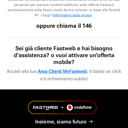
personali per ricevere contatti telefonici sulle offerte Fastweb
esclusivamente nelle fasce orarie da me indicate, in base alla finalità
#1. Leggi l'
informativa sulla privacy
.
oppure chiama il 146
Sei già cliente Fastweb e hai bisogno
d’assistenza? o vuoi attivare un’offerta
mobile?
Accedi alla tua
Area Clienti MyFastweb
, ti basta un click
e ti richiamiamo subito!
Insieme, siamo futuro