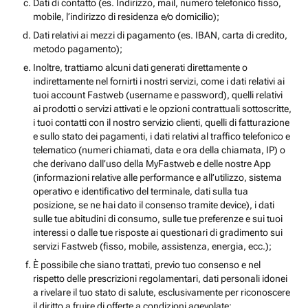
Dati di contatto (es. Indirizzo, mail, numero telefonico fisso,
mobile, l’indirizzo di residenza e/o domicilio);
Dati relativi ai mezzi di pagamento (es. IBAN, carta di credito,
metodo pagamento);
Inoltre, trattiamo alcuni dati generati direttamente o
indirettamente nel fornirti i nostri servizi, come i dati relativi ai
tuoi account Fastweb (username e password), quelli relativi
ai prodotti o servizi attivati e le opzioni contrattuali sottoscritte,
i tuoi contatti con il nostro servizio clienti, quelli di fatturazione
e sullo stato dei pagamenti, i dati relativi al traffico telefonico e
telematico (numeri chiamati, data e ora della chiamata, IP) o
che derivano dall’uso della MyFastweb e delle nostre App
(informazioni relative alle performance e all’utilizzo, sistema
operativo e identificativo del terminale, dati sulla tua
posizione, se ne hai dato il consenso tramite device), i dati
sulle tue abitudini di consumo, sulle tue preferenze e sui tuoi
interessi o dalle tue risposte ai questionari di gradimento sui
servizi Fastweb (fisso, mobile, assistenza, energia, ecc.);
È possibile che siano trattati, previo tuo consenso e nel
rispetto delle prescrizioni regolamentari, dati personali idonei
a rivelare il tuo stato di salute, esclusivamente per riconoscere
il diritto a fruire di offerte a condizioni agevolate;