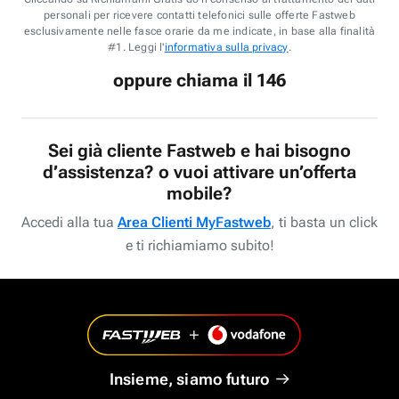
personali per ricevere contatti telefonici sulle offerte Fastweb
esclusivamente nelle fasce orarie da me indicate, in base alla finalità
#1. Leggi l'
informativa sulla privacy
.
oppure chiama il 146
Sei già cliente Fastweb e hai bisogno
d’assistenza? o vuoi attivare un’offerta
mobile?
Accedi alla tua
Area Clienti MyFastweb
, ti basta un click
e ti richiamiamo subito!
Insieme, siamo futuro