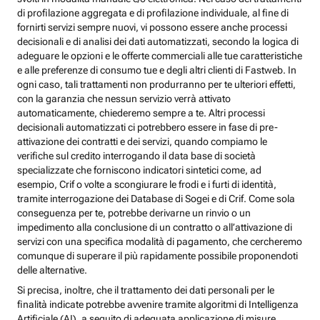
di profilazione aggregata e di profilazione individuale, al fine di
fornirti servizi sempre nuovi, vi possono essere anche processi
decisionali e di analisi dei dati automatizzati, secondo la logica di
adeguare le opzioni e le offerte commerciali alle tue caratteristiche
e alle preferenze di consumo tue e degli altri clienti di Fastweb. In
ogni caso, tali trattamenti non produrranno per te ulteriori effetti,
con la garanzia che nessun servizio verrà attivato
automaticamente, chiederemo sempre a te. Altri processi
decisionali automatizzati ci potrebbero essere in fase di pre-
attivazione dei contratti e dei servizi, quando compiamo le
verifiche sul credito interrogando il data base di società
specializzate che forniscono indicatori sintetici come, ad
esempio, Crif o volte a scongiurare le frodi e i furti di identità,
tramite interrogazione dei Database di Sogei e di Crif. Come sola
conseguenza per te, potrebbe derivarne un rinvio o un
impedimento alla conclusione di un contratto o all’attivazione di
servizi con una specifica modalità di pagamento, che cercheremo
comunque di superare il più rapidamente possibile proponendoti
delle alternative.
Si precisa, inoltre, che il trattamento dei dati personali per le
finalità indicate potrebbe avvenire tramite algoritmi di Intelligenza
Artificiale (AI), a seguito di adeguata applicazione di misure