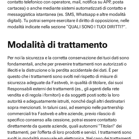
contatto telefonico con operatore, mail, notifica su APP, posta
cartacea) o anche mediante sistemi automatizzati di contatto e
messaggistica istantanea (es. SMS, Whatsapp e altre modalità
digitali). Tu potrai sempre esercitare il diritto di opposizione, nelle
modalità indicate nella sezione “QUALI SONO I TUOI DIRITTI?”.
Modalità di trattamento
Per noi la sicurezza e la corretta conservazione dei tuoi dati sono
fondamentali, anche per prevenire trattamenti non autorizzati o
illeciti e la distruzione o la perdita accidentale dei dati. È per
questo che i trattamenti sono svolti nel rispetto di misure di
sicurezza adeguate da Fastweb, in qualità di titolare, dai suoi
Responsabili esterni dei trattamenti (es., gli agenti della rete
vendita e di regola i fornitori) e da soggetti posti sotto la loro
autorità e adeguatamente istruiti, nonché dagli altri destinatari
sopra menzionati. In taluni casi, ad esempio nelle partnership
commerciali tra Fastweb e altre aziende, previo rilascio di
specifico consenso alla cessione, potrai essere contattato
direttamente da queste aziende, quali autonomi “Titolari” dei
trattamenti, per l’offerta di loro prodotti e servizi. I trattamenti sono
svolti in modalità manuale e/o elettronica. Nel caso dei trattamenti