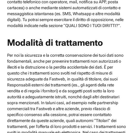
contatto telefonico con operatore, mail, notifica su APP, posta
cartacea) o anche mediante sistemi automatizzati di contatto e
messaggistica istantanea (es. SMS, Whatsapp e altre modalità
digitali). Tu potrai sempre esercitare il diritto di opposizione, nelle
modalità indicate nella sezione “QUALI SONO I TUOI DIRITTI?”.
Modalità di trattamento
Per noi la sicurezza e la corretta conservazione dei tuoi dati sono
fondamentali, anche per prevenire trattamenti non autorizzati o
illeciti e la distruzione o la perdita accidentale dei dati. È per
questo che i trattamenti sono svolti nel rispetto di misure di
sicurezza adeguate da Fastweb, in qualità di titolare, dai suoi
Responsabili esterni dei trattamenti (es., gli agenti della rete
vendita e di regola i fornitori) e da soggetti posti sotto la loro
autorità e adeguatamente istruiti, nonché dagli altri destinatari
sopra menzionati. In taluni casi, ad esempio nelle partnership
commerciali tra Fastweb e altre aziende, previo rilascio di
specifico consenso alla cessione, potrai essere contattato
direttamente da queste aziende, quali autonomi “Titolari” dei
trattamenti, per l’offerta di loro prodotti e servizi. I trattamenti sono
svolti in modalità manuale e/o elettronica. Nel caso dei trattamenti