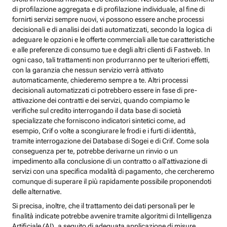
di profilazione aggregata e di profilazione individuale, al fine di
fornirti servizi sempre nuovi, vi possono essere anche processi
decisionali e di analisi dei dati automatizzati, secondo la logica di
adeguare le opzioni e le offerte commerciali alle tue caratteristiche
e alle preferenze di consumo tue e degli altri clienti di Fastweb. In
ogni caso, tali trattamenti non produrranno per te ulteriori effetti,
con la garanzia che nessun servizio verrà attivato
automaticamente, chiederemo sempre a te. Altri processi
decisionali automatizzati ci potrebbero essere in fase di pre-
attivazione dei contratti e dei servizi, quando compiamo le
verifiche sul credito interrogando il data base di società
specializzate che forniscono indicatori sintetici come, ad
esempio, Crif o volte a scongiurare le frodi e i furti di identità,
tramite interrogazione dei Database di Sogei e di Crif. Come sola
conseguenza per te, potrebbe derivarne un rinvio o un
impedimento alla conclusione di un contratto o all’attivazione di
servizi con una specifica modalità di pagamento, che cercheremo
comunque di superare il più rapidamente possibile proponendoti
delle alternative.
Si precisa, inoltre, che il trattamento dei dati personali per le
finalità indicate potrebbe avvenire tramite algoritmi di Intelligenza
Artificiale (AI), a seguito di adeguata applicazione di misure