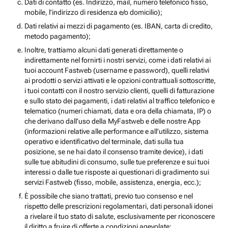
Dati di contatto (es. Indirizzo, mail, numero telefonico fisso,
mobile, l’indirizzo di residenza e/o domicilio);
Dati relativi ai mezzi di pagamento (es. IBAN, carta di credito,
metodo pagamento);
Inoltre, trattiamo alcuni dati generati direttamente o
indirettamente nel fornirti i nostri servizi, come i dati relativi ai
tuoi account Fastweb (username e password), quelli relativi
ai prodotti o servizi attivati e le opzioni contrattuali sottoscritte,
i tuoi contatti con il nostro servizio clienti, quelli di fatturazione
e sullo stato dei pagamenti, i dati relativi al traffico telefonico e
telematico (numeri chiamati, data e ora della chiamata, IP) o
che derivano dall’uso della MyFastweb e delle nostre App
(informazioni relative alle performance e all’utilizzo, sistema
operativo e identificativo del terminale, dati sulla tua
posizione, se ne hai dato il consenso tramite device), i dati
sulle tue abitudini di consumo, sulle tue preferenze e sui tuoi
interessi o dalle tue risposte ai questionari di gradimento sui
servizi Fastweb (fisso, mobile, assistenza, energia, ecc.);
È possibile che siano trattati, previo tuo consenso e nel
rispetto delle prescrizioni regolamentari, dati personali idonei
a rivelare il tuo stato di salute, esclusivamente per riconoscere
il diritto a fruire di offerte a condizioni agevolate;