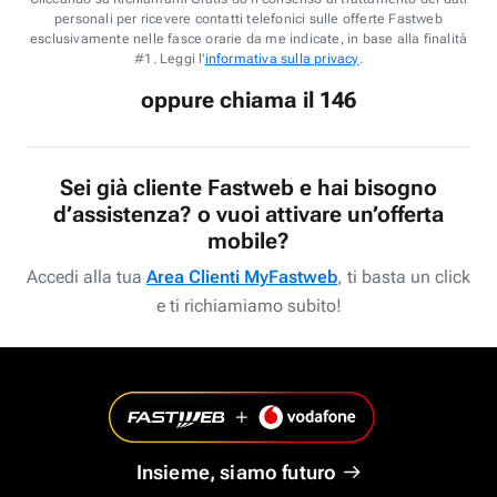
personali per ricevere contatti telefonici sulle offerte Fastweb
esclusivamente nelle fasce orarie da me indicate, in base alla finalità
#1. Leggi l'
informativa sulla privacy
.
oppure chiama il 146
Sei già cliente Fastweb e hai bisogno
d’assistenza? o vuoi attivare un’offerta
mobile?
Accedi alla tua
Area Clienti MyFastweb
, ti basta un click
e ti richiamiamo subito!
Insieme, siamo futuro