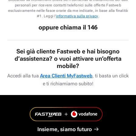
personali per ricevere contatti telefonici sulle offerte Fastweb
esclusivamente nelle fasce orarie da me indicate, in base alla finalità
#1. Leggi l'
informativa sulla privacy
.
oppure chiama il 146
Sei già cliente Fastweb e hai bisogno
d’assistenza? o vuoi attivare un’offerta
mobile?
Accedi alla tua
Area Clienti MyFastweb
, ti basta un click
e ti richiamiamo subito!
Insieme, siamo futuro