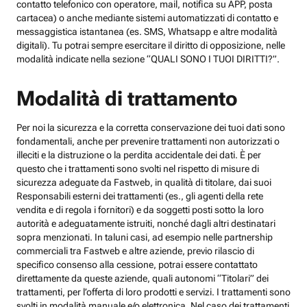
contatto telefonico con operatore, mail, notifica su APP, posta
cartacea) o anche mediante sistemi automatizzati di contatto e
messaggistica istantanea (es. SMS, Whatsapp e altre modalità
digitali). Tu potrai sempre esercitare il diritto di opposizione, nelle
modalità indicate nella sezione “QUALI SONO I TUOI DIRITTI?”.
Modalità di trattamento
Per noi la sicurezza e la corretta conservazione dei tuoi dati sono
fondamentali, anche per prevenire trattamenti non autorizzati o
illeciti e la distruzione o la perdita accidentale dei dati. È per
questo che i trattamenti sono svolti nel rispetto di misure di
sicurezza adeguate da Fastweb, in qualità di titolare, dai suoi
Responsabili esterni dei trattamenti (es., gli agenti della rete
vendita e di regola i fornitori) e da soggetti posti sotto la loro
autorità e adeguatamente istruiti, nonché dagli altri destinatari
sopra menzionati. In taluni casi, ad esempio nelle partnership
commerciali tra Fastweb e altre aziende, previo rilascio di
specifico consenso alla cessione, potrai essere contattato
direttamente da queste aziende, quali autonomi “Titolari” dei
trattamenti, per l’offerta di loro prodotti e servizi. I trattamenti sono
svolti in modalità manuale e/o elettronica. Nel caso dei trattamenti