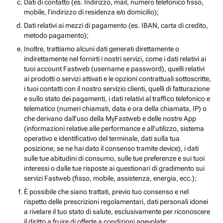
Dati di contatto (es. Indirizzo, mail, numero telefonico fisso,
mobile, l’indirizzo di residenza e/o domicilio);
Dati relativi ai mezzi di pagamento (es. IBAN, carta di credito,
metodo pagamento);
Inoltre, trattiamo alcuni dati generati direttamente o
indirettamente nel fornirti i nostri servizi, come i dati relativi ai
tuoi account Fastweb (username e password), quelli relativi
ai prodotti o servizi attivati e le opzioni contrattuali sottoscritte,
i tuoi contatti con il nostro servizio clienti, quelli di fatturazione
e sullo stato dei pagamenti, i dati relativi al traffico telefonico e
telematico (numeri chiamati, data e ora della chiamata, IP) o
che derivano dall’uso della MyFastweb e delle nostre App
(informazioni relative alle performance e all’utilizzo, sistema
operativo e identificativo del terminale, dati sulla tua
posizione, se ne hai dato il consenso tramite device), i dati
sulle tue abitudini di consumo, sulle tue preferenze e sui tuoi
interessi o dalle tue risposte ai questionari di gradimento sui
servizi Fastweb (fisso, mobile, assistenza, energia, ecc.);
È possibile che siano trattati, previo tuo consenso e nel
rispetto delle prescrizioni regolamentari, dati personali idonei
a rivelare il tuo stato di salute, esclusivamente per riconoscere
il diritto a fruire di offerte a condizioni agevolate;