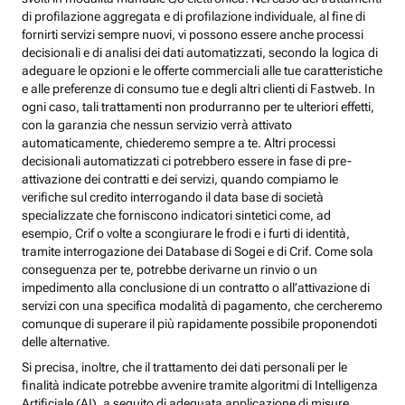
di profilazione aggregata e di profilazione individuale, al fine di
fornirti servizi sempre nuovi, vi possono essere anche processi
decisionali e di analisi dei dati automatizzati, secondo la logica di
adeguare le opzioni e le offerte commerciali alle tue caratteristiche
e alle preferenze di consumo tue e degli altri clienti di Fastweb. In
ogni caso, tali trattamenti non produrranno per te ulteriori effetti,
con la garanzia che nessun servizio verrà attivato
automaticamente, chiederemo sempre a te. Altri processi
decisionali automatizzati ci potrebbero essere in fase di pre-
attivazione dei contratti e dei servizi, quando compiamo le
verifiche sul credito interrogando il data base di società
specializzate che forniscono indicatori sintetici come, ad
esempio, Crif o volte a scongiurare le frodi e i furti di identità,
tramite interrogazione dei Database di Sogei e di Crif. Come sola
conseguenza per te, potrebbe derivarne un rinvio o un
impedimento alla conclusione di un contratto o all’attivazione di
servizi con una specifica modalità di pagamento, che cercheremo
comunque di superare il più rapidamente possibile proponendoti
delle alternative.
Si precisa, inoltre, che il trattamento dei dati personali per le
finalità indicate potrebbe avvenire tramite algoritmi di Intelligenza
Artificiale (AI), a seguito di adeguata applicazione di misure