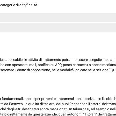
ategorie di dati/finalità.
dica applicabile, le attività di trattamento potranno essere eseguite mediante
nico con operatore, mail, notifica su APP, posta cartacea) o anche mediant
sercitare il diritto di opposizione, nelle modalità indicate nella sezione 
 fondamentali, anche per prevenire trattamenti non autorizzati o illeciti e la
 da Fastweb, in qualità di titolare, dai suoi Responsabili esterni dei trattamen
nché dagli altri destinatari sopra menzionati. In taluni casi, ad esempio ne
ato direttamente da queste aziende, quali autonomi “Titolari” dei trattamenti,