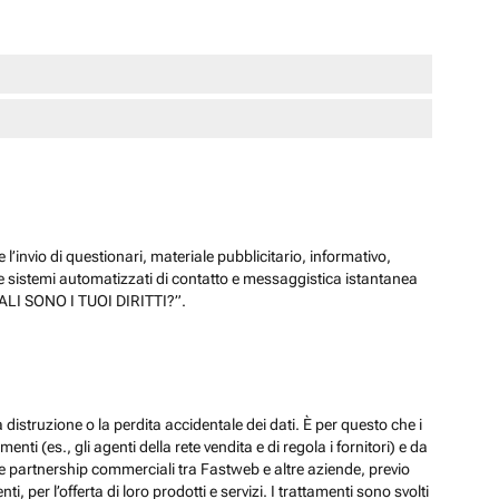
 l’invio di questionari, materiale pubblicitario, informativo,
e sistemi automatizzati di contatto e messaggistica istantanea
“QUALI SONO I TUOI DIRITTI?”.
 distruzione o la perdita accidentale dei dati. È per questo che i
ti (es., gli agenti della rete vendita e di regola i fornitori) e da
lle partnership commerciali tra Fastweb e altre aziende, previo
 per l’offerta di loro prodotti e servizi. I trattamenti sono svolti