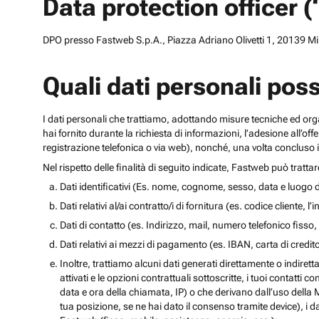
Data protection officer 
DPO presso Fastweb S.p.A., Piazza Adriano Olivetti 1, 20139 Mila
Quali dati personali pos
I dati personali che trattiamo, adottando misure tecniche ed orga
hai fornito durante la richiesta di informazioni, l’adesione all’of
registrazione telefonica o via web), nonché, una volta concluso il
Nel rispetto delle finalità di seguito indicate, Fastweb può tratta
Dati identificativi (Es. nome, cognome, sesso, data e luogo d
Dati relativi al/ai contratto/i di fornitura (es. codice cliente, 
Dati di contatto (es. Indirizzo, mail, numero telefonico fisso, 
Dati relativi ai mezzi di pagamento (es. IBAN, carta di cred
Inoltre, trattiamo alcuni dati generati direttamente o indiretta
attivati e le opzioni contrattuali sottoscritte, i tuoi contatti c
data e ora della chiamata, IP) o che derivano dall’uso della M
tua posizione, se ne hai dato il consenso tramite device), i da