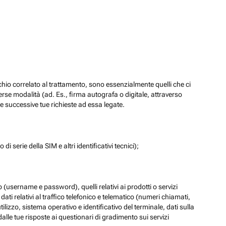
chio correlato al trattamento, sono essenzialmente quelli che ci
verse modalità (ad. Es., firma autografa o digitale, attraverso
re successive tue richieste ad essa legate.
di serie della SIM e altri identificativi tecnici);
eb (username e password), quelli relativi ai prodotti o servizi
 i dati relativi al traffico telefonico e telematico (numeri chiamati,
lizzo, sistema operativo e identificativo del terminale, dati sulla
dalle tue risposte ai questionari di gradimento sui servizi