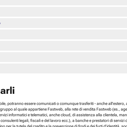
o
arli
cabile, potranno essere comunicati o comunque trasferiti - anche all’estero, al
el gruppo al quale appartiene Fastweb, alla rete di vendita Fastweb (es., agen
 servizi informatici e telematici, anche cloud, di assistenza alla clientela,
sulenti legali, fiscali e del lavoro ecc.), a banche e prestatori di servizi d
no per la tutela del credito e la prevenzione di frodi e dei furti d’identità, s