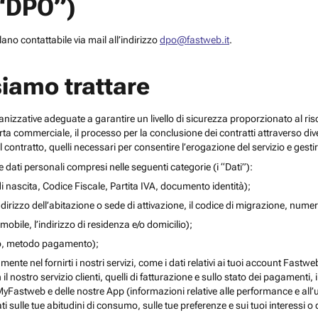
(“DPO”)
no contattabile via mail all’indirizzo
dpo@fastweb.it
.
siamo trattare
nizzative adeguate a garantire un livello di sicurezza proporzionato al ris
ferta commerciale, il processo per la conclusione dei contratti attraverso di
 contratto, quelli necessari per consentire l’erogazione del servizio e gesti
re dati personali compresi nelle seguenti categorie (i “Dati”):
i nascita, Codice Fiscale, Partita IVA, documento identità);
l’indirizzo dell’abitazione o sede di attivazione, il codice di migrazione, numero 
mobile, l’indirizzo di residenza e/o domicilio);
ito, metodo pagamento);
mente nel fornirti i nostri servizi, come i dati relativi ai tuoi account Fastw
on il nostro servizio clienti, quelli di fatturazione e sullo stato dei pagamenti,
yFastweb e delle nostre App (informazioni relative alle performance e all’uti
ti sulle tue abitudini di consumo, sulle tue preferenze e sui tuoi interessi o 