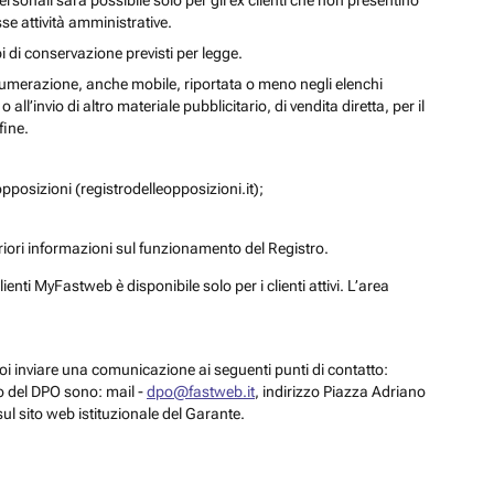
personali sarà possibile solo per gli ex clienti che non presentino
se attività amministrative.
i di conservazione previsti per legge.
a numerazione, anche mobile, riportata o meno negli elenchi
ll’invio di altro materiale pubblicitario, di vendita diretta, per il
fine.
pposizioni (registrodelleopposizioni.it);
eriori informazioni sul funzionamento del Registro.
enti MyFastweb è disponibile solo per i clienti attivi. L’area
 puoi inviare una comunicazione ai seguenti punti di contatto:
to del DPO sono: mail -
dpo@fastweb.it
, indirizzo Piazza Adriano
sul sito web istituzionale del Garante.