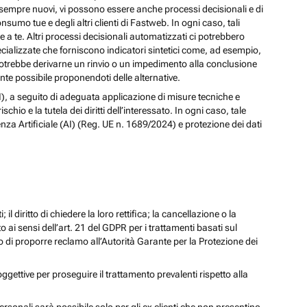
izi sempre nuovi, vi possono essere anche processi decisionali e di
nsumo tue e degli altri clienti di Fastweb. In ogni caso, tali
a te. Altri processi decisionali automatizzati ci potrebbero
pecializzate che forniscono indicatori sintetici come, ad esempio,
e, potrebbe derivarne un rinvio o un impedimento alla conclusione
te possibile proponendoti delle alternative.
 (AI), a seguito di adeguata applicazione di misure tecniche e
io e la tutela dei diritti dell’interessato. In ogni caso, tale
enza Artificiale (AI) (Reg. UE n. 1689/2024) e protezione dei dati
; il diritto di chiedere la loro rettifica; la cancellazione o la
to ai sensi dell’art. 21 del GDPR per i trattamenti basati sul
iritto di proporre reclamo all’Autorità Garante per la Protezione dei
oggettive per proseguire il trattamento prevalenti rispetto alla