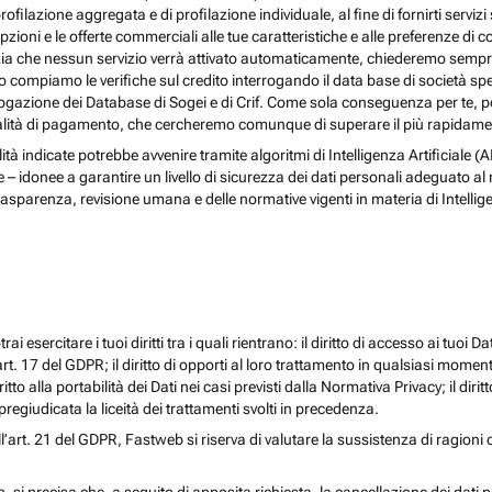
rofilazione aggregata e di profilazione individuale, al fine di fornirti serv
ioni e le offerte commerciali alle tue caratteristiche e alle preferenze di co
nzia che nessun servizio verrà attivato automaticamente, chiederemo sempre 
ndo compiamo le verifiche sul credito interrogando il data base di società s
 interrogazione dei Database di Sogei e di Crif. Come sola conseguenza per t
odalità di pagamento, che cercheremo comunque di superare il più rapidamen
nalità indicate potrebbe avvenire tramite algoritmi di Intelligenza Artificiale
donee a garantire un livello di sicurezza dei dati personali adeguato al risch
rasparenza, revisione umana e delle normative vigenti in materia di Intellig
i esercitare i tuoi diritti tra i quali rientrano: il diritto di accesso ai tuoi Dati
l’art. 17 del GDPR; il diritto di opporti al loro trattamento in qualsiasi momen
diritto alla portabilità dei Dati nei casi previsti dalla Normativa Privacy; il d
egiudicata la liceità dei trattamenti svolti in precedenza.
ll’art. 21 del GDPR, Fastweb si riserva di valutare la sussistenza di ragioni 