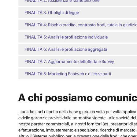
FINALITÀ 2: Assistenza e Manutenzione
FINALITÀ 3: Obblighi di legge
FINALITÀ 4: Rischio credito, contrasto frodi, tutela in giudizi
FINALITÀ 5: Analisi e profilazione individuale
FINALITÀ 6: Analisi e profilazione aggregata
FINALITÀ 7: Aggiornamento dell’offerta e Survey
FINALITÀ 8: Marketing Fastweb e di terze parti
A chi possiamo comunic
I tuoi dati, nel rispetto della base giuridica volta per volta appli
e delle garanzie previsti dalla normativa vigente - alle società d
nostre partner commerciali, ai nostri fornitori (es. prestatori di
e fatturazione, imbustamento e spedizione, ricerche di mercato, con
altri o il Sistema pubblico per la prevenzione delle frodi, che operi