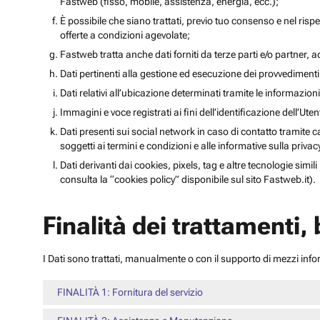
Fastweb (fisso, mobile, assistenza, energia, ecc.);
È possibile che siano trattati, previo tuo consenso e nel rispet
offerte a condizioni agevolate;
Fastweb tratta anche dati forniti da terze parti e/o partner, ad 
Dati pertinenti alla gestione ed esecuzione dei provvediment
Dati relativi all’ubicazione determinati tramite le informazioni 
Immagini e voce registrati ai fini dell’identificazione dell’Ut
Dati presenti sui social network in caso di contatto tramite c
soggetti ai termini e condizioni e alle informative sulla priv
Dati derivanti dai cookies, pixels, tag e altre tecnologie simi
consulta la “cookies policy” disponibile sul sito Fastweb.it).
Finalità dei trattamenti,
I Dati sono trattati, manualmente o con il supporto di mezzi inform
FINALITÀ 1: Fornitura del servizio