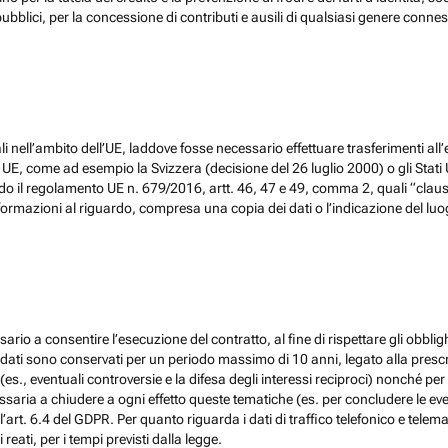
ubblici, per la concessione di contributi e ausili di qualsiasi genere conne
 nell’ambito dell’UE, laddove fosse necessario effettuare trasferimenti all’
, come ad esempio la Svizzera (decisione del 26 luglio 2000) o gli Stati Un
do il regolamento UE n. 679/2016, artt. 46, 47 e 49, comma 2, quali “claus
ormazioni al riguardo, compresa una copia dei dati o l’indicazione del luogo 
ario a consentire l’esecuzione del contratto, al fine di rispettare gli obblig
, i dati sono conservati per un periodo massimo di 10 anni, legato alla prescri
(es., eventuali controversie e la difesa degli interessi reciproci) nonché per 
ia a chiudere a ogni effetto queste tematiche (es. per concludere le eventu
l’art. 6.4 del GDPR. Per quanto riguarda i dati di traffico telefonico e tel
eati, per i tempi previsti dalla legge.