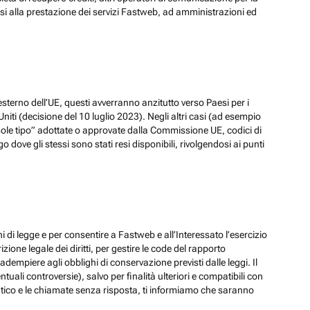
ssi alla prestazione dei servizi Fastweb, ad amministrazioni ed
esterno dell’UE, questi avverranno anzitutto verso Paesi per i
iti (decisione del 10 luglio 2023). Negli altri casi (ad esempio
ole tipo” adottate o approvate dalla Commissione UE, codici di
dove gli stessi sono stati resi disponibili, rivolgendosi ai punti
hi di legge e per consentire a Fastweb e all’Interessato l’esercizio
zione legale dei diritti, per gestire le code del rapporto
adempiere agli obblighi di conservazione previsti dalle leggi. Il
ali controversie), salvo per finalità ulteriori e compatibili con
ematico e le chiamate senza risposta, ti informiamo che saranno