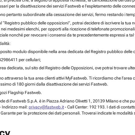
o, si precisa che, a seguito di apposita richiesta, la cancellazione dei dati 
ari per la disattivazione dei servizi Fastweb e l’espletamento delle connes
ono pertanto subordinate alla cessazione dei servizi, fermo restando i temp
 al “Registro pubblico delle opposizioni”, potrai decidere di iscrivere la tu
 nei medesimi elenchi, per opporti alla ricezione di telefonate promozionali o a
le nonché per revocare i consensi da te precedentemente espressi a tal 
alità:
posito modulo disponibile nella area dedicata del Registro pubblico delle o
42986411 per cellulari;
rea dedicata, sul sito del Registro delle Opposizioni, ove potrai trovare ult
attraverso la tua area clienti attivi MyFastweb. Ti ricordiamo che l’area cli
assimo di 180 giorni dalla disattivazione dei servizi Fastweb.
Negozi Flagship Fastweb.
 la sede di Fastweb S.p.A. è in Piazza Adriano Olivetti 1, 20139 Milano e che
 Indirizzo mail:
privacy@fastweb.it
- Call Center: 192 193. I dati di contat
l Garante per la protezione dei dati personali. Troverai indicate le modalità 
acy