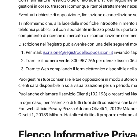
Con riferimento all’esercizio del diritto ex art. 17 del Regolament
gestioni in corso, trascorsi comunque i tempi strettamente necess
Eventuali richieste di opposizione, limitazione o cancellazione s
Ti informiamo che, alla luce delle modifiche introdotte in merito
telefonici pubblici, o il corrispondente indirizzo postale, riportato
compimento di ricerche di mercato o di comunicazione commercia
L’iscrizione nel Registro può avvenire con una delle seguenti mod
Per mail:
iscrizione@registrodelleopposizioni.it
inviando l’ap
Tramite il numero verde: 800 957 766 per utenze fisse o 06 
Tramite Web compilando il form elettronico disponibile nell’a
Puoi gestire i tuoi consensi e le tue opposizioni in modo autonomo 
clienti sarà disponibile in sola visualizzazione per un periodo m
Puoi anche chiamare il servizio Clienti (192 193) o recarti nei 
In ogni caso, per l’esercizio di tutti i tuoi diritti considera che
Fastweb Ufficio Privacy Piazza Adriano Olivetti 1, 20139 Milano -
Olivetti 1, 20139 Milano. Hai altresì diritto di proporre reclamo a
Elenco Informative Priv