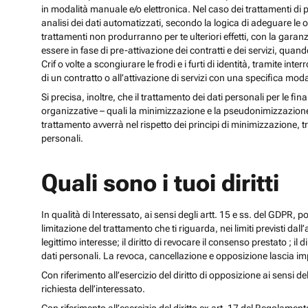
in modalità manuale e/o elettronica. Nel caso dei trattamenti di p
analisi dei dati automatizzati, secondo la logica di adeguare le opz
trattamenti non produrranno per te ulteriori effetti, con la gara
essere in fase di pre-attivazione dei contratti e dei servizi, qua
Crif o volte a scongiurare le frodi e i furti di identità, tramite
di un contratto o all’attivazione di servizi con una specifica m
Si precisa, inoltre, che il trattamento dei dati personali per le fi
organizzative – quali la minimizzazione e la pseudonimizzazione – i
trattamento avverrà nel rispetto dei principi di minimizzazione, t
personali.
Quali sono i tuoi diritti
In qualità di Interessato, ai sensi degli artt. 15 e ss. del GDPR, potra
limitazione del trattamento che ti riguarda, nei limiti previsti dal
legittimo interesse; il diritto di revocare il consenso prestato ; il 
dati personali. La revoca, cancellazione e opposizione lascia impr
Con riferimento all’esercizio del diritto di opposizione ai sensi de
richiesta dell’interessato.