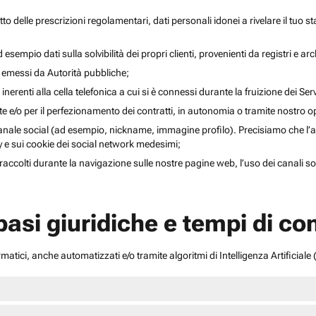
to delle prescrizioni regolamentari, dati personali idonei a rivelare il tuo sta
esempio dati sulla solvibilità dei propri clienti, provenienti da registri e arch
i emessi da Autorità pubbliche;
inerenti alla cella telefonica a cui si è connessi durante la fruizione dei Serv
ente e/o per il perfezionamento dei contratti, in autonomia o tramite nostro 
anale social (ad esempio, nickname, immagine profilo). Precisiamo che l’acce
acy e sui cookie dei social network medesimi;
li raccolti durante la navigazione sulle nostre pagine web, l’uso dei canali 
 basi giuridiche e tempi di c
atici, anche automatizzati e/o tramite algoritmi di Intelligenza Artificiale (A