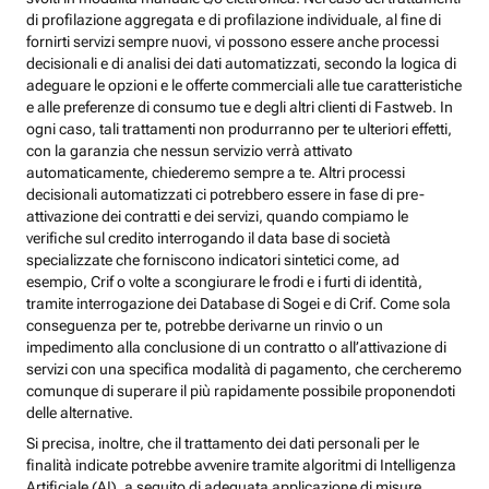
di profilazione aggregata e di profilazione individuale, al fine di
fornirti servizi sempre nuovi, vi possono essere anche processi
decisionali e di analisi dei dati automatizzati, secondo la logica di
adeguare le opzioni e le offerte commerciali alle tue caratteristiche
e alle preferenze di consumo tue e degli altri clienti di Fastweb. In
ogni caso, tali trattamenti non produrranno per te ulteriori effetti,
con la garanzia che nessun servizio verrà attivato
automaticamente, chiederemo sempre a te. Altri processi
decisionali automatizzati ci potrebbero essere in fase di pre-
attivazione dei contratti e dei servizi, quando compiamo le
verifiche sul credito interrogando il data base di società
specializzate che forniscono indicatori sintetici come, ad
esempio, Crif o volte a scongiurare le frodi e i furti di identità,
tramite interrogazione dei Database di Sogei e di Crif. Come sola
conseguenza per te, potrebbe derivarne un rinvio o un
impedimento alla conclusione di un contratto o all’attivazione di
servizi con una specifica modalità di pagamento, che cercheremo
comunque di superare il più rapidamente possibile proponendoti
delle alternative.
Si precisa, inoltre, che il trattamento dei dati personali per le
finalità indicate potrebbe avvenire tramite algoritmi di Intelligenza
Artificiale (AI), a seguito di adeguata applicazione di misure