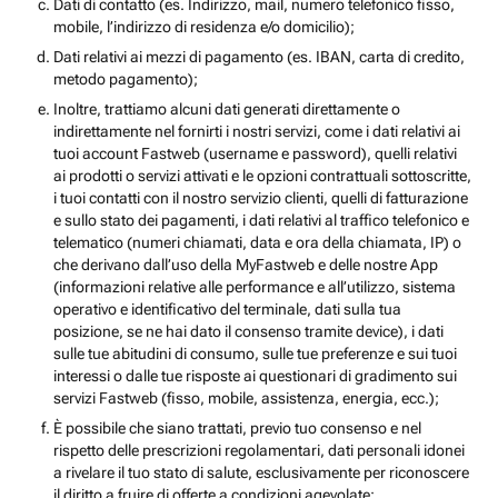
Dati di contatto (es. Indirizzo, mail, numero telefonico fisso,
mobile, l’indirizzo di residenza e/o domicilio);
Dati relativi ai mezzi di pagamento (es. IBAN, carta di credito,
metodo pagamento);
Inoltre, trattiamo alcuni dati generati direttamente o
indirettamente nel fornirti i nostri servizi, come i dati relativi ai
tuoi account Fastweb (username e password), quelli relativi
ai prodotti o servizi attivati e le opzioni contrattuali sottoscritte,
i tuoi contatti con il nostro servizio clienti, quelli di fatturazione
e sullo stato dei pagamenti, i dati relativi al traffico telefonico e
telematico (numeri chiamati, data e ora della chiamata, IP) o
che derivano dall’uso della MyFastweb e delle nostre App
(informazioni relative alle performance e all’utilizzo, sistema
operativo e identificativo del terminale, dati sulla tua
posizione, se ne hai dato il consenso tramite device), i dati
sulle tue abitudini di consumo, sulle tue preferenze e sui tuoi
interessi o dalle tue risposte ai questionari di gradimento sui
servizi Fastweb (fisso, mobile, assistenza, energia, ecc.);
È possibile che siano trattati, previo tuo consenso e nel
rispetto delle prescrizioni regolamentari, dati personali idonei
a rivelare il tuo stato di salute, esclusivamente per riconoscere
il diritto a fruire di offerte a condizioni agevolate;