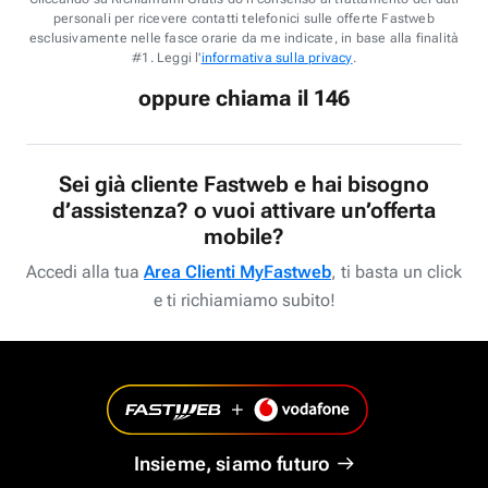
personali per ricevere contatti telefonici sulle offerte Fastweb
esclusivamente nelle fasce orarie da me indicate, in base alla finalità
#1. Leggi l'
informativa sulla privacy
.
oppure chiama il 146
Sei già cliente Fastweb e hai bisogno
d’assistenza? o vuoi attivare un’offerta
mobile?
Accedi alla tua
Area Clienti MyFastweb
, ti basta un click
e ti richiamiamo subito!
Insieme, siamo futuro