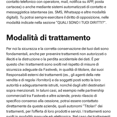
contatto telefonico con operatore, mail, notifica su APP, posta
cartacea) o anche mediante sistemi automatizzati di contatto e
messaggistica istantanea (es. SMS, Whatsapp e altre modalità
digitali). Tu potrai sempre esercitare il diritto di opposizione, nelle
modalità indicate nella sezione “QUALI SONO I TUOI DIRITTI?”.
Modalità di trattamento
Per noi la sicurezza e la corretta conservazione dei tuoi dati sono
fondamentali, anche per prevenire trattamenti non autorizzati o
illeciti e la distruzione o la perdita accidentale dei dati. È per
questo che i trattamenti sono svolti nel rispetto di misure di
sicurezza adeguate da Fastweb, in qualità di titolare, dai suoi
Responsabili esterni dei trattamenti (es., gli agenti della rete
vendita e di regola i fornitori) e da soggetti posti sotto la loro
autorità e adeguatamente istruiti, nonché dagli altri destinatari
sopra menzionati. In taluni casi, ad esempio nelle partnership
commerciali tra Fastweb e altre aziende, previo rilascio di
specifico consenso alla cessione, potrai essere contattato
direttamente da queste aziende, quali autonomi “Titolari” dei
trattamenti, per l’offerta di loro prodotti e servizi. I trattamenti sono
svolti in modalità manuale e/o elettronica. Nel caso dei trattamenti