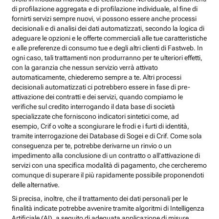
di profilazione aggregata e di profilazione individuale, al fine di
fornirti servizi sempre nuovi, vi possono essere anche processi
decisionali e di analisi dei dati automatizzati, secondo la logica di
adeguare le opzioni e le offerte commerciali alle tue caratteristiche
e alle preferenze di consumo tue e degli altri clienti di Fastweb. In
ogni caso, tali trattamenti non produrranno per te ulteriori effetti,
con la garanzia che nessun servizio verrà attivato
automaticamente, chiederemo sempre a te. Altri processi
decisionali automatizzati ci potrebbero essere in fase di pre-
attivazione dei contratti e dei servizi, quando compiamo le
verifiche sul credito interrogando il data base di società
specializzate che forniscono indicatori sintetici come, ad
esempio, Crif o volte a scongiurare le frodi e i furti di identità,
tramite interrogazione dei Database di Sogei e di Crif. Come sola
conseguenza per te, potrebbe derivarne un rinvio o un
impedimento alla conclusione di un contratto o all’attivazione di
servizi con una specifica modalità di pagamento, che cercheremo
comunque di superare il più rapidamente possibile proponendoti
delle alternative.
Si precisa, inoltre, che il trattamento dei dati personali per le
finalità indicate potrebbe avvenire tramite algoritmi di Intelligenza
Artificiale (AI), a seguito di adeguata applicazione di misure