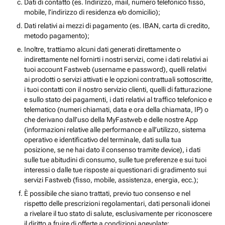
Dati di contatto (es. Indirizzo, mail, numero telefonico fisso,
mobile, l’indirizzo di residenza e/o domicilio);
Dati relativi ai mezzi di pagamento (es. IBAN, carta di credito,
metodo pagamento);
Inoltre, trattiamo alcuni dati generati direttamente o
indirettamente nel fornirti i nostri servizi, come i dati relativi ai
tuoi account Fastweb (username e password), quelli relativi
ai prodotti o servizi attivati e le opzioni contrattuali sottoscritte,
i tuoi contatti con il nostro servizio clienti, quelli di fatturazione
e sullo stato dei pagamenti, i dati relativi al traffico telefonico e
telematico (numeri chiamati, data e ora della chiamata, IP) o
che derivano dall’uso della MyFastweb e delle nostre App
(informazioni relative alle performance e all’utilizzo, sistema
operativo e identificativo del terminale, dati sulla tua
posizione, se ne hai dato il consenso tramite device), i dati
sulle tue abitudini di consumo, sulle tue preferenze e sui tuoi
interessi o dalle tue risposte ai questionari di gradimento sui
servizi Fastweb (fisso, mobile, assistenza, energia, ecc.);
È possibile che siano trattati, previo tuo consenso e nel
rispetto delle prescrizioni regolamentari, dati personali idonei
a rivelare il tuo stato di salute, esclusivamente per riconoscere
il diritto a fruire di offerte a condizioni agevolate;