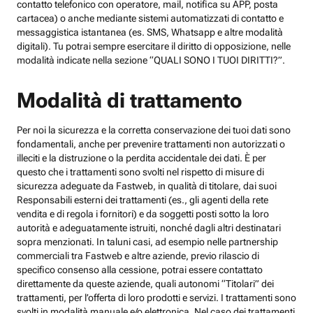
contatto telefonico con operatore, mail, notifica su APP, posta
cartacea) o anche mediante sistemi automatizzati di contatto e
messaggistica istantanea (es. SMS, Whatsapp e altre modalità
digitali). Tu potrai sempre esercitare il diritto di opposizione, nelle
modalità indicate nella sezione “QUALI SONO I TUOI DIRITTI?”.
Modalità di trattamento
Per noi la sicurezza e la corretta conservazione dei tuoi dati sono
fondamentali, anche per prevenire trattamenti non autorizzati o
illeciti e la distruzione o la perdita accidentale dei dati. È per
questo che i trattamenti sono svolti nel rispetto di misure di
sicurezza adeguate da Fastweb, in qualità di titolare, dai suoi
Responsabili esterni dei trattamenti (es., gli agenti della rete
vendita e di regola i fornitori) e da soggetti posti sotto la loro
autorità e adeguatamente istruiti, nonché dagli altri destinatari
sopra menzionati. In taluni casi, ad esempio nelle partnership
commerciali tra Fastweb e altre aziende, previo rilascio di
specifico consenso alla cessione, potrai essere contattato
direttamente da queste aziende, quali autonomi “Titolari” dei
trattamenti, per l’offerta di loro prodotti e servizi. I trattamenti sono
svolti in modalità manuale e/o elettronica. Nel caso dei trattamenti