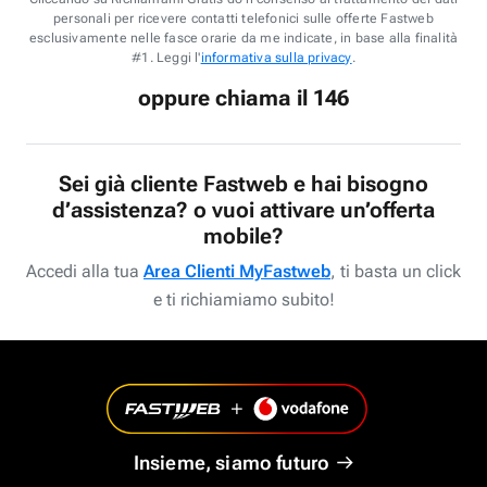
personali per ricevere contatti telefonici sulle offerte Fastweb
esclusivamente nelle fasce orarie da me indicate, in base alla finalità
#1. Leggi l'
informativa sulla privacy
.
oppure chiama il 146
Sei già cliente Fastweb e hai bisogno
d’assistenza? o vuoi attivare un’offerta
mobile?
Accedi alla tua
Area Clienti MyFastweb
, ti basta un click
e ti richiamiamo subito!
Insieme, siamo futuro