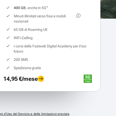
*
400 GB
, anche in 5G
Minuti illimitati verso fissi e mobili
nazionali
65 GB di Roaming UE
WiFi-Calling
I corsi della Fastweb Digital Academy per il tuo
futuro
200 SMS
Spedizione gratis
14,95 €/mese
ni d’Uso del Servizio e delle limitazioni previste
.