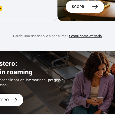
SCOPRI
Cerchi una ricaricabile a consumo?
Scopri come attivarla
stero:
 in roaming
opri le opzioni internazionali per giga e
zioni.
STERO