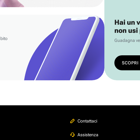
Hai un 
non usi
ubito
Guadagna vend
SCOPRI
Contattaci
Assistenza