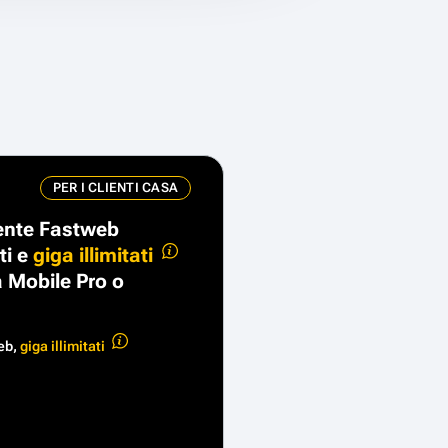
PER I CLIENTI CASA
liente Fastweb
ti e
giga illimitati
 Mobile Pro o
web,
giga illimitati