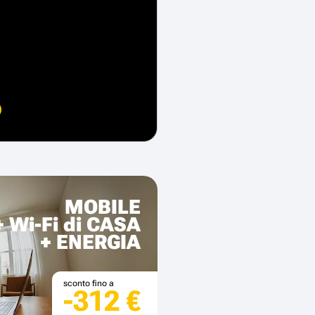
MOBILE
+ Wi-Fi di CASA
+ ENERGIA
sconto fino a
-312 €