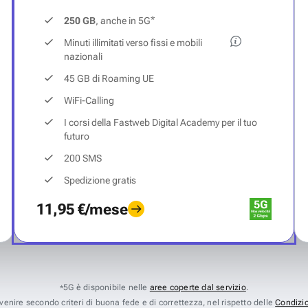
*
250 GB
, anche in 5G
Minuti illimitati verso fissi e mobili
nazionali
45 GB di Roaming UE
WiFi-Calling
I corsi della Fastweb Digital Academy per il tuo
futuro
200 SMS
Spedizione gratis
11,95 €/mese
5G è disponibile nelle
aree coperte dal servizio
.
*
avvenire secondo criteri di buona fede e di correttezza, nel rispetto delle
Condizio