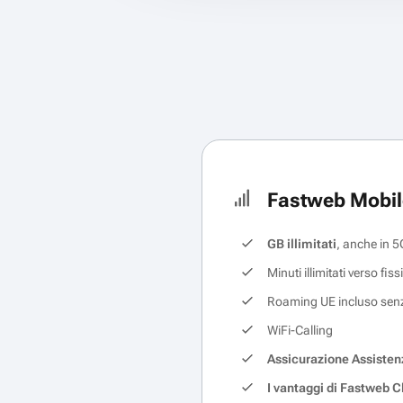
Fastweb Mobil
GB illimitati
, anche in 5
Minuti illimitati verso fis
Roaming UE incluso senza
WiFi-Calling
Assicurazione Assisten
I vantaggi di Fastweb C