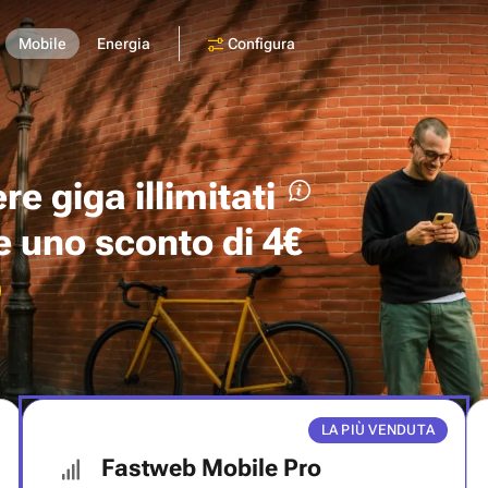
Configura
Mobile
Energia
ere
giga illimitati
 e uno
sconto di 4€
LA PIÙ VENDUTA
Fastweb Mobile Pro