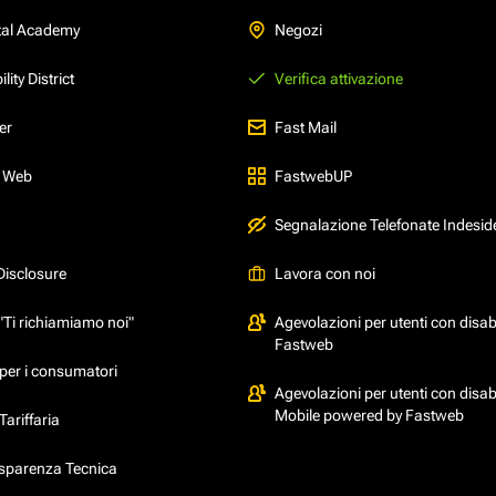
tal Academy
Negozi
ity District
Verifica attivazione
er
Fast Mail
l Web
FastwebUP
Segnalazione Telefonate Indesid
Disclosure
Lavora con noi
"Ti richiamiamo noi"
Agevolazioni per utenti con disabi
Fastweb
per i consumatori
Agevolazioni per utenti con disabi
Mobile powered by Fastweb
ariffaria
asparenza Tecnica