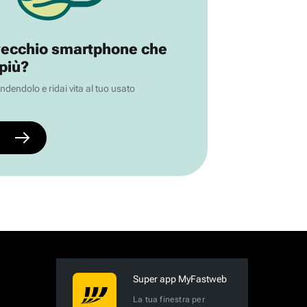
vecchio smartphone che
 più?
endolo e ridai vita al tuo usato
Super app MyFastweb
La tua finestra per