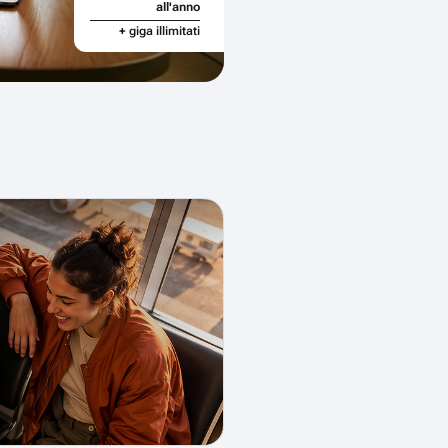
all'anno
+ giga illimitati