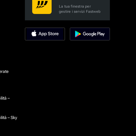
La tua finestra per
gestire i servizi Fastweb
erate
lità –
lità – Sky