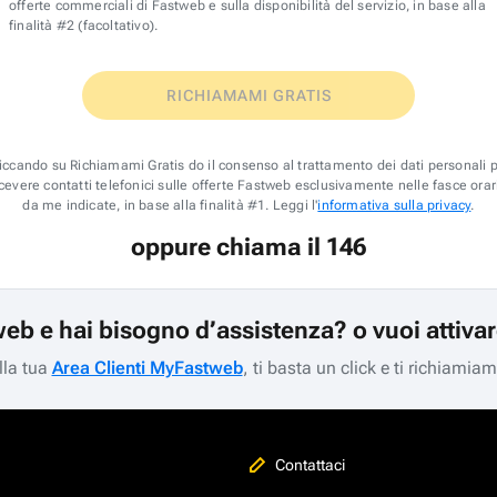
offerte commerciali di Fastweb e sulla disponibilità del servizio, in base alla
finalità #2 (facoltativo).
RICHIAMAMI GRATIS
iccando su Richiamami Gratis do il consenso al trattamento dei dati personali 
icevere contatti telefonici sulle offerte Fastweb esclusivamente nelle fasce orar
da me indicate, in base alla finalità #1. Leggi l'
informativa sulla privacy
.
oppure chiama il 146
web e hai bisogno d’assistenza? o vuoi attiva
lla tua
Area Clienti MyFastweb
, ti basta un click e ti richiamia
Contattaci