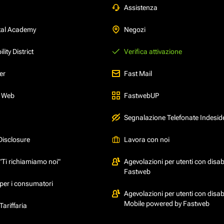
Assistenza
tal Academy
Negozi
ity District
Verifica attivazione
er
Fast Mail
l Web
FastwebUP
Segnalazione Telefonate Indesid
Disclosure
Lavora con noi
"Ti richiamiamo noi"
Agevolazioni per utenti con disabi
Fastweb
per i consumatori
Agevolazioni per utenti con disabi
Mobile powered by Fastweb
ariffaria