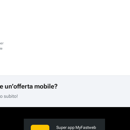
per
ie
re un’offerta mobile?
mo subito!
Super app MyFastweb