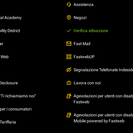
Assistenza
tal Academy
Negozi
ity District
Verifica attivazione
er
Fast Mail
l Web
FastwebUP
Segnalazione Telefonate Indesid
Disclosure
Lavora con noi
"Ti richiamiamo noi"
Agevolazioni per utenti con disabi
Fastweb
per i consumatori
Agevolazioni per utenti con disabi
Mobile powered by Fastweb
ariffaria