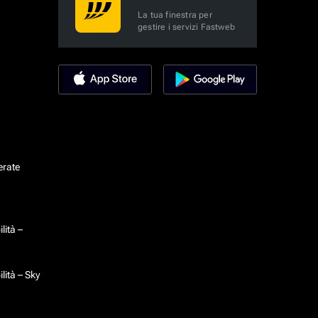
La tua finestra per
gestire i servizi Fastweb
erate
lità –
lità – Sky