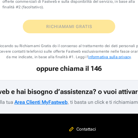
offerte commerciali di Fastweb e sulla disponibilità del servizio, in base alla
finalità #2 (facoltativo).
RICHIAMAMI GRATIS
iccando su Richiamami Gratis do il consenso al trattamento dei dati personali 
icevere contatti telefonici sulle offerte Fastweb esclusivamente nelle fasce orar
da me indicate, in base alla finalità #1. Leggi l'
informativa sulla privacy
.
oppure chiama il 146
web e hai bisogno d’assistenza? o vuoi attiva
lla tua
Area Clienti MyFastweb
, ti basta un click e ti richiamia
Contattaci