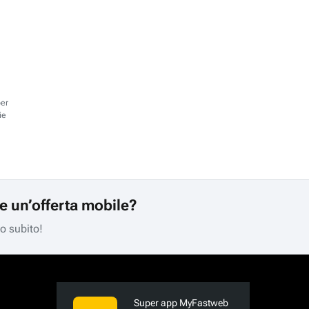
per
ie
re un’offerta mobile?
mo subito!
Super app MyFastweb