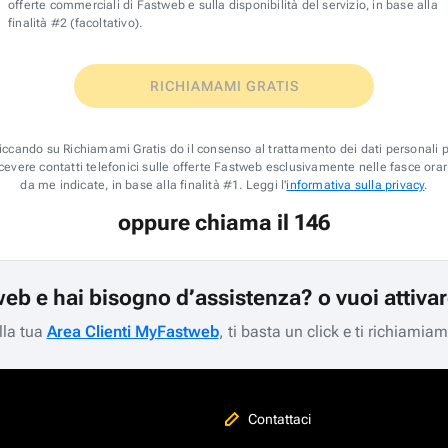
offerte commerciali di Fastweb e sulla disponibilità del servizio, in base alla
finalità #2 (facoltativo).
RICHIAMAMI GRATIS
iccando su Richiamami Gratis do il consenso al trattamento dei dati personali 
icevere contatti telefonici sulle offerte Fastweb esclusivamente nelle fasce orar
da me indicate, in base alla finalità #1. Leggi l'
informativa sulla privacy
.
oppure chiama il 146
web e hai bisogno d’assistenza? o vuoi attiva
lla tua
Area Clienti MyFastweb
, ti basta un click e ti richiamia
Contattaci