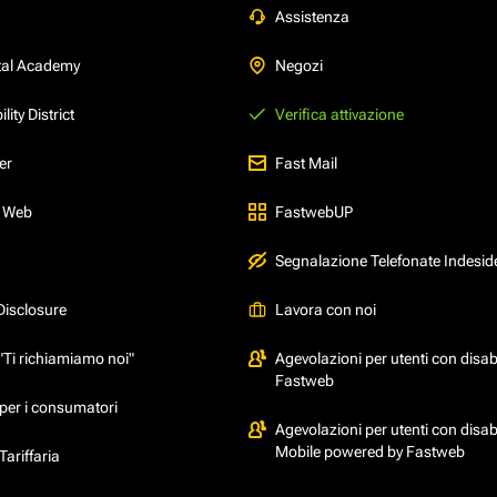
Assistenza
tal Academy
Negozi
ity District
Verifica attivazione
er
Fast Mail
l Web
FastwebUP
Segnalazione Telefonate Indesid
Disclosure
Lavora con noi
"Ti richiamiamo noi"
Agevolazioni per utenti con disabi
Fastweb
per i consumatori
Agevolazioni per utenti con disabi
Mobile powered by Fastweb
ariffaria