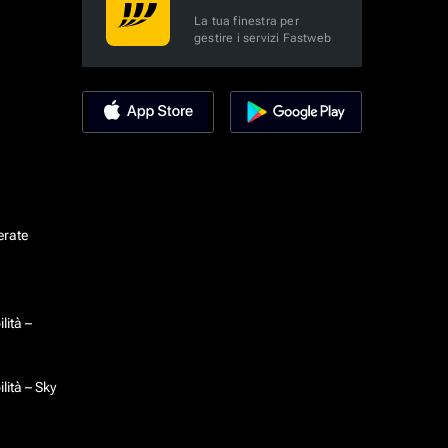
La tua finestra per
gestire i servizi Fastweb
erate
lità –
lità – Sky