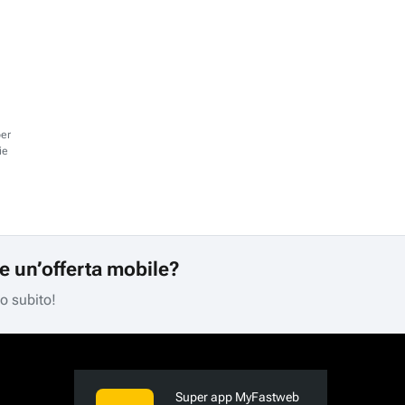
per
ie
re un’offerta mobile?
mo subito!
Super app MyFastweb