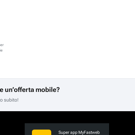
per
ie
re un’offerta mobile?
mo subito!
Super app MyFastweb