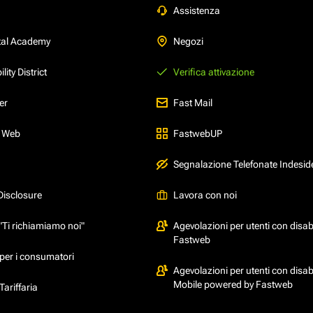
Assistenza
tal Academy
Negozi
ity District
Verifica attivazione
er
Fast Mail
l Web
FastwebUP
Segnalazione Telefonate Indesid
Disclosure
Lavora con noi
"Ti richiamiamo noi"
Agevolazioni per utenti con disabi
Fastweb
per i consumatori
Agevolazioni per utenti con disabi
Mobile powered by Fastweb
ariffaria