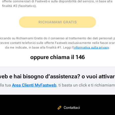
offerte commerciali di Fastweb e sulla disponibilità del servizio, in base alla
finalità #2 (facoltativo).
RICHIAMAMI GRATIS
iccando su Richiamami Gratis do il consenso al trattamento dei dati personali 
icevere contatti telefonici sulle offerte Fastweb esclusivamente nelle fasce orar
da me indicate, in base alla finalità #1. Leggi l'
informativa sulla privacy
.
oppure chiama il 146
web e hai bisogno d’assistenza? o vuoi attiva
lla tua
Area Clienti MyFastweb
, ti basta un click e ti richiamia
Contattaci