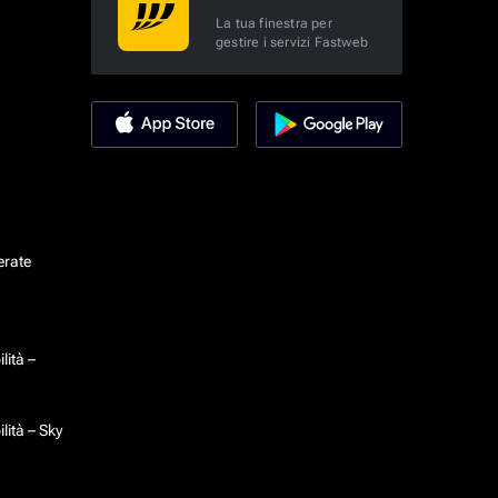
La tua finestra per
gestire i servizi Fastweb
erate
lità –
lità – Sky