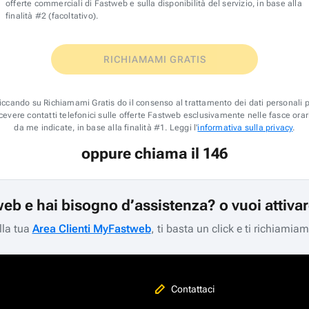
offerte commerciali di Fastweb e sulla disponibilità del servizio, in base alla
finalità #2 (facoltativo).
RICHIAMAMI GRATIS
iccando su Richiamami Gratis do il consenso al trattamento dei dati personali 
icevere contatti telefonici sulle offerte Fastweb esclusivamente nelle fasce orar
da me indicate, in base alla finalità #1. Leggi l'
informativa sulla privacy
.
oppure chiama il 146
web e hai bisogno d’assistenza? o vuoi attiva
lla tua
Area Clienti MyFastweb
, ti basta un click e ti richiamia
Contattaci