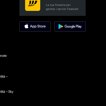
La tua finestra per
gestire i servizi Fastweb
erate
lità –
lità – Sky