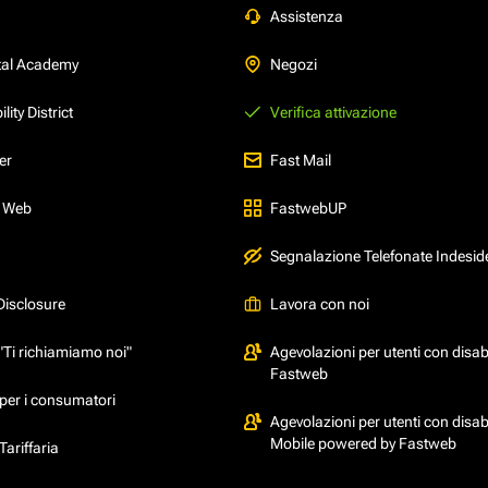
Assistenza
tal Academy
Negozi
ity District
Verifica attivazione
er
Fast Mail
l Web
FastwebUP
Segnalazione Telefonate Indesid
Disclosure
Lavora con noi
"Ti richiamiamo noi"
Agevolazioni per utenti con disabi
Fastweb
per i consumatori
Agevolazioni per utenti con disabi
Mobile powered by Fastweb
ariffaria