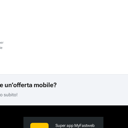
per
ie
re un’offerta mobile?
mo subito!
Super app MyFastweb