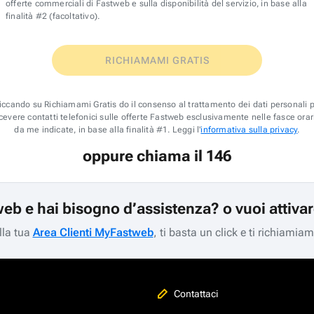
offerte commerciali di Fastweb e sulla disponibilità del servizio, in base alla
finalità #2 (facoltativo).
RICHIAMAMI GRATIS
iccando su Richiamami Gratis do il consenso al trattamento dei dati personali 
icevere contatti telefonici sulle offerte Fastweb esclusivamente nelle fasce orar
da me indicate, in base alla finalità #1. Leggi l'
informativa sulla privacy
.
oppure chiama il 146
web e hai bisogno d’assistenza? o vuoi attiva
lla tua
Area Clienti MyFastweb
, ti basta un click e ti richiamia
Contattaci