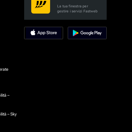
La tua finestra per
gestire i servizi Fastweb
erate
lità –
lità – Sky