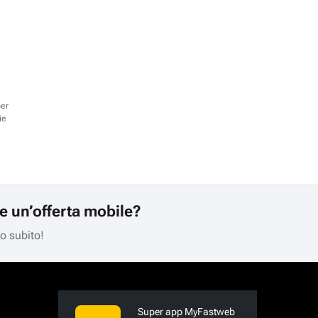
per
ie
re un’offerta mobile?
mo subito!
Super app MyFastweb