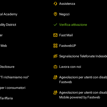
Assistenza
tal Academy
Negozi
ity District
Verifica attivazione
er
Fast Mail
l Web
FastwebUP
Segnalazione Telefonate Indesid
Disclosure
Lavora con noi
"Ti richiamiamo noi"
Agevolazioni per utenti con disabi
Fastweb
per i consumatori
Agevolazioni per utenti con disabi
Mobile powered by Fastweb
ariffaria