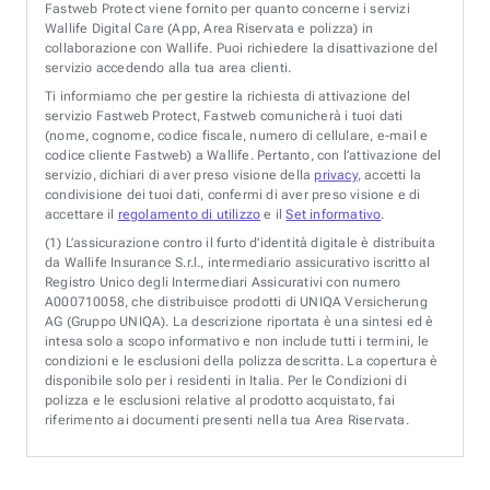
Fastweb Protect viene fornito per quanto concerne i servizi
Wallife Digital Care (App, Area Riservata e polizza) in
collaborazione con Wallife. Puoi richiedere la disattivazione del
servizio accedendo alla tua area clienti.
Ti informiamo che per gestire la richiesta di attivazione del
servizio Fastweb Protect, Fastweb comunicherà i tuoi dati
(nome, cognome, codice fiscale, numero di cellulare, e-mail e
codice cliente Fastweb) a Wallife. Pertanto, con l’attivazione del
servizio, dichiari di aver preso visione della
privacy
, accetti la
condivisione dei tuoi dati, confermi di aver preso visione e di
accettare il
regolamento di utilizzo
e il
Set informativo
.
(1)
L’assicurazione contro il furto d’identità digitale è distribuita
da Wallife Insurance S.r.l., intermediario assicurativo iscritto al
Registro Unico degli Intermediari Assicurativi con numero
A000710058, che distribuisce prodotti di UNIQA Versicherung
AG (Gruppo UNIQA). La descrizione riportata è una sintesi ed è
intesa solo a scopo informativo e non include tutti i termini, le
condizioni e le esclusioni della polizza descritta. La copertura è
disponibile solo per i residenti in Italia. Per le Condizioni di
polizza e le esclusioni relative al prodotto acquistato, fai
riferimento ai documenti presenti nella tua Area Riservata.