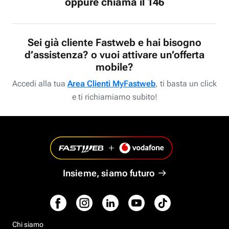
oppure chiama il 146
Sei già cliente Fastweb e hai bisogno
d’assistenza? o vuoi attivare un’offerta
mobile?
Accedi alla tua
Area Clienti MyFastweb
, ti basta un click
e ti richiamiamo subito!
Insieme, siamo futuro
Chi siamo