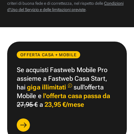
criteri di buona fede e di correttezza, nel rispetto delle
Condizioni
d’Uso del Servizio e delle limitazioni previste
.
OFFERTA CASA + MOBILE
Se acquisti Fastweb Mobile Pro
assieme a Fastweb Casa Start,
hai
giga illimitati
sull'offerta
Mobile e
l'offerta casa passa da
27,95 €
a
23,95 €/mese