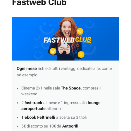
Fastweb Club
Ogni mese
richiedi tutti i vantaggi dedicate a te, come
ad esempio:
Cinema 2x1 nelle sale
The Space
, compresi i
weekend
2
fast track
al mese e 1 ingresso alla
lounge
aeroportuale
all’anno
1 ebook Feltrinelli
a scelta su 3 titoli
5€ di sconto su 10€ da
Autogrill