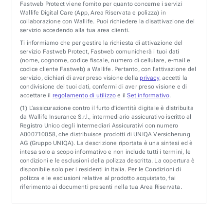
Fastweb Protect viene fornito per quanto concerne i servizi
Wallife Digital Care (App, Area Riservata e polizza) in
collaborazione con Wallife. Puoi richiedere la disattivazione del
servizio accedendo alla tua area clienti.
Ti informiamo che per gestire la richiesta di attivazione del
servizio Fastweb Protect, Fastweb comunicherà i tuoi dati
(nome, cognome, codice fiscale, numero di cellulare, e-mail e
codice cliente Fastweb) a Wallife. Pertanto, con l’attivazione del
servizio, dichiari di aver preso visione della
privacy
, accetti la
condivisione dei tuoi dati, confermi di aver preso visione e di
accettare il
regolamento di utilizzo
e il
Set informativo
.
(1)
L’assicurazione contro il furto d’identità digitale è distribuita
da Wallife Insurance S.r.l., intermediario assicurativo iscritto al
Registro Unico degli Intermediari Assicurativi con numero
A000710058, che distribuisce prodotti di UNIQA Versicherung
AG (Gruppo UNIQA). La descrizione riportata è una sintesi ed è
intesa solo a scopo informativo e non include tutti i termini, le
condizioni e le esclusioni della polizza descritta. La copertura è
disponibile solo per i residenti in Italia. Per le Condizioni di
polizza e le esclusioni relative al prodotto acquistato, fai
riferimento ai documenti presenti nella tua Area Riservata.