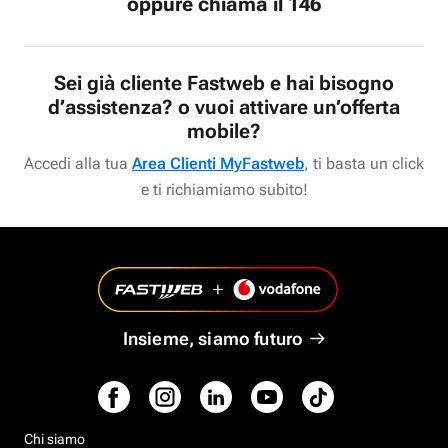
oppure chiama il 146
Sei già cliente Fastweb e hai bisogno
d’assistenza? o vuoi attivare un’offerta
mobile?
Accedi alla tua
Area Clienti MyFastweb
, ti basta un click
e ti richiamiamo subito!
Insieme, siamo futuro
Chi siamo