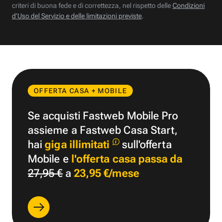
criteri di buona fede e di correttezza, nel rispetto delle
Condizioni
d’Uso del Servizio e delle limitazioni previste
.
OFFERTA CASA + MOBILE
Se acquisti Fastweb Mobile Pro
assieme a Fastweb Casa Start,
hai
giga illimitati
sull'offerta
Mobile e
l'offerta casa passa da
27,95 €
a
23,95 €/mese