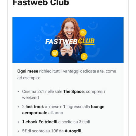
Fastweb Club
Ogni mese
richiedi tutti i vantaggi dedicate a te, come
ad esempio:
Cinema 2x1 nelle sale
The Space
, compresi i
weekend
2
fast track
al mese e 1 ingresso alla
lounge
aeroportuale
all’anno
1 ebook Feltrinelli
a scelta su 3 titoli
5€ di sconto su 10€ da
Autogrill