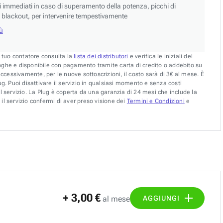
si immediati in caso di superamento della potenza, picchi di
blackout, per intervenire tempestivamente
iù
l tuo contatore consulta la
lista dei distributori
e verifica le iniziali del
oghe e disponibile con pagamento tramite carta di credito o addebito su
uccessivamente, per le nuove sottoscrizioni, il costo sarà di 3€ al mese. È
g. Puoi disattivare il servizio in qualsiasi momento e senza costi
l servizio. La Plug è coperta da una garanzia di 24 mesi che include la
il servizio confermi di aver preso visione dei
Termini e Condizioni
e
+ 3,00 €
AGGIUNGI
al mese