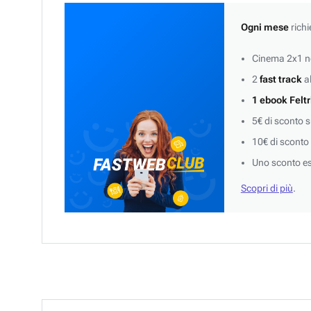
Ogni mese
richi
Cinema 2x1 ne
2
fast track
al
1 ebook Feltr
5€ di sconto 
10€ di sconto
Uno sconto es
Scopri di più
.