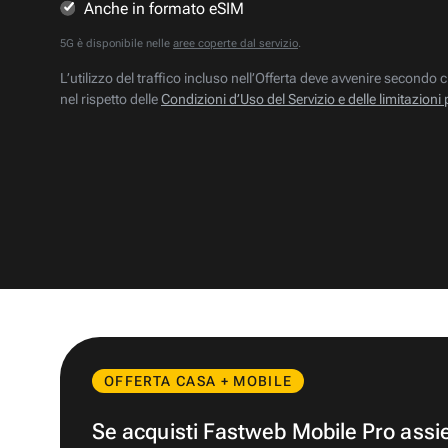
Anche in formato eSIM
5G è disponibile nelle
aree coperte dal servizio
.
L’utilizzo del traffico incluso nell’Offerta deve avvenire secondo c
nel rispetto delle
Condizioni d’Uso del Servizio e delle limitazioni 
OFFERTA CASA + MOBILE
Se acquisti Fastweb Mobile Pro ass