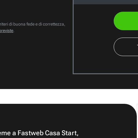
riteri di buona fede e di correttezza,
previste
.
ieme a Fastweb Casa Start,