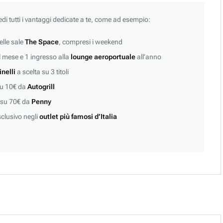
edi tutti i vantaggi dedicate a te, come ad esempio:
lle sale
The Space
, compresi i weekend
 mese e 1 ingresso alla
lounge aeroportuale
all’anno
inelli
a scelta su 3 titoli
su 10€ da
Autogrill
 su 70€ da
Penny
clusivo negli
outlet più famosi d’Italia