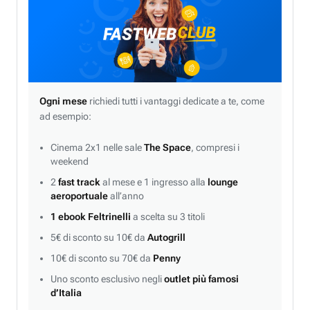
Ogni mese
richiedi tutti i vantaggi dedicate a te, come
ad esempio:
Cinema 2x1 nelle sale
The Space
, compresi i
weekend
2
fast track
al mese e 1 ingresso alla
lounge
aeroportuale
all’anno
1 ebook Feltrinelli
a scelta su 3 titoli
5€ di sconto su 10€ da
Autogrill
10€ di sconto su 70€ da
Penny
Uno sconto esclusivo negli
outlet più famosi
d’Italia