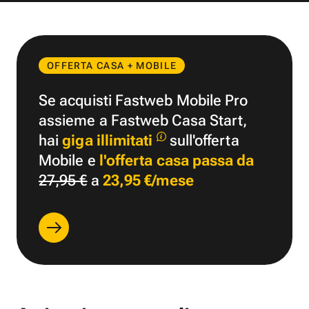
OFFERTA CASA + MOBILE
Se acquisti Fastweb Mobile Pro
assieme a Fastweb Casa Start,
hai
giga illimitati
sull'offerta
Mobile e
l'offerta casa passa da
27,95 €
a
23,95 €/mese