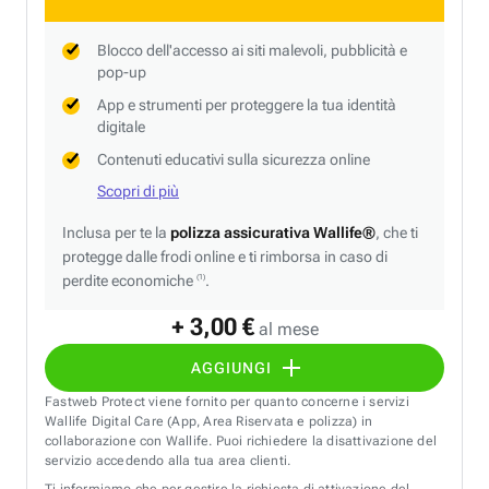
Blocco dell'accesso ai siti malevoli, pubblicità e
pop-up
App e strumenti per proteggere la tua identità
digitale
Contenuti educativi sulla sicurezza online
Scopri di più
Inclusa per te la
polizza assicurativa Wallife®
, che ti
protegge dalle frodi online e ti rimborsa in caso di
perdite economiche
.
(1)
+ 3,00 €
al mese
AGGIUNGI
Fastweb Protect viene fornito per quanto concerne i servizi
Wallife Digital Care (App, Area Riservata e polizza) in
collaborazione con Wallife. Puoi richiedere la disattivazione del
servizio accedendo alla tua area clienti.
Ti informiamo che per gestire la richiesta di attivazione del